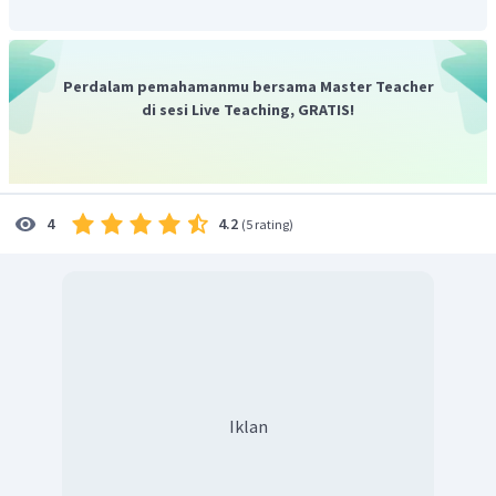
Titik Q berada di sebelah kanan kawat, dengan
menggunakan kaidah tangan kanan medan magnet di
titik Q adalah masuk bidang gambar.
Perdalam pemahamanmu bersama Master Teacher
di sesi Live Teaching, GRATIS!
4.2
4
(
5 rating
)
Iklan