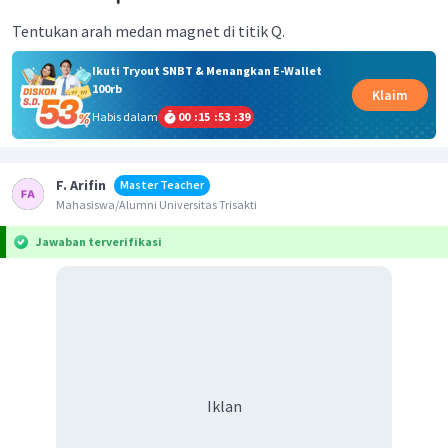
Tentukan arah medan magnet di titik Q.
Ikuti Tryout SNBT & Menangkan E-Wallet
100rb
Klaim
Habis dalam
00
:
15
:
53
:
38
F. Arifin
Master Teacher
Mahasiswa/Alumni Universitas Trisakti
Jawaban terverifikasi
Iklan