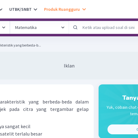
UTBK/SNBT
Produk Ruangguru
teristik yang berbeda-b...
Iklan
Tany
arakteristik yang berbeda-beda dalam
Yuk, cobain chat 
jek pada citra yang tergambar gelap
tema
a sangat kecil
C
satelit terlalu besar