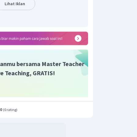
Lihat Iklan
anmu bersama Master Teacher
ive Teaching, GRATIS!
.0
(
0 rating
)