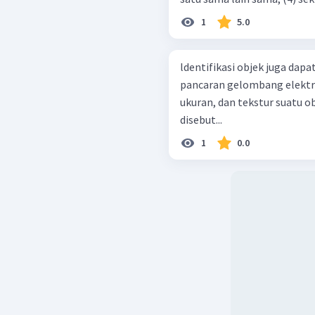
1
5.0
ldentifikasi objek juga dapat
pancaran gelombang elektr
ukuran, dan tekstur suatu 
disebut...
1
0.0