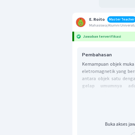
E. Roito
Master Teacher
Mahasiswa/Alumni Universita
Jawaban terverifikasi
Pembahasan
Kemampuan objek muka
eletromagnetik yang ber
antara objek satu denga
gelap umumnya ad
memantulkan gelomban
atau alih-alih memant
menghasilkan rona gelap
Oleh sebab itu, jawaban
Buka akses jaw