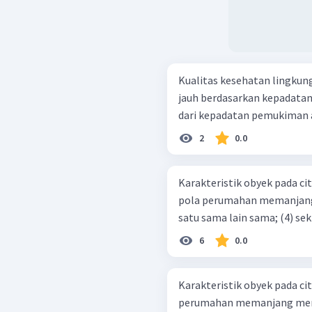
Kualitas kesehatan lingkun
jauh berdasarkan kepadatan
dari kepadatan pemukiman a
2
0.0
Karakteristik obyek pada citra: (1) bentuk dan ukuran rumah sa
pola perumahan memanjang mengikut
satu sama 
6
0.0
Karakteristik obyek pada citra: (1) bentuk dan ukuran sama; (
perumahan memanjang mengikuti jalan 