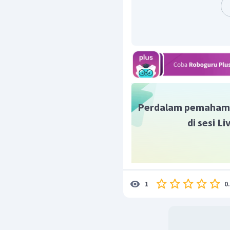
Perdalam pemaham
di sesi L
0
1