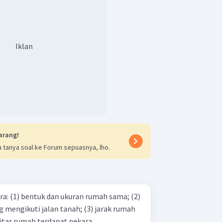
Iklan
arang!
 tanya soal ke Forum sepuasnya, lho.
ma; (2)
i jalan tanah; (3) jarak rumah
lain sama; (4) sekitar rumah terdapat pekara...