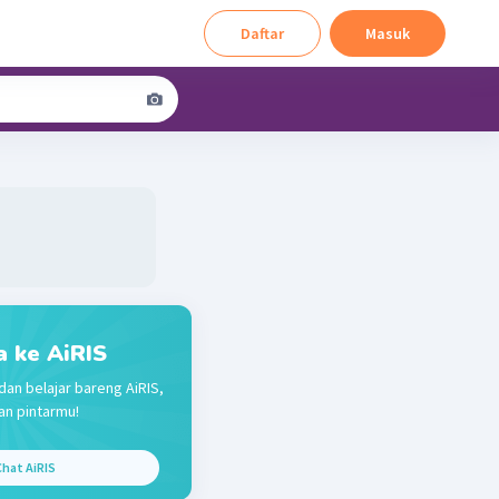
Daftar
Masuk
a ke AiRIS
dan belajar bareng AiRIS,
n pintarmu!
hat AiRIS