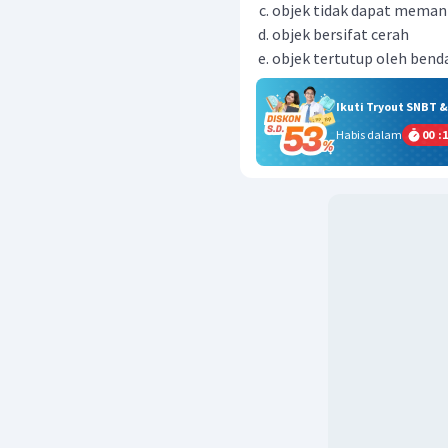
objek tidak dapat mema
objek bersifat cerah
objek tertutup oleh bend
Ikuti Tryout SNBT 
Habis dalam
00
:
1