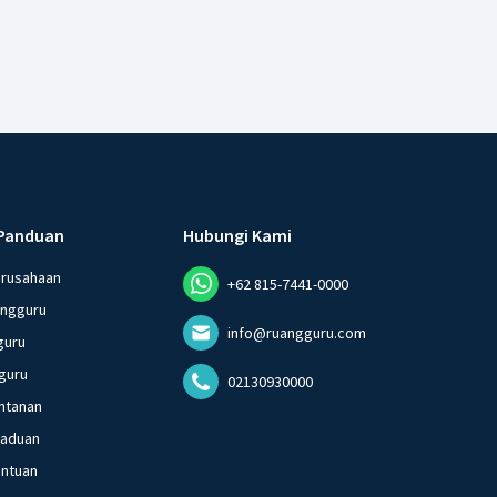
Panduan
Hubungi Kami
erusahaan
+62 815-7441-0000
angguru
info@ruangguru.com
guru
guru
02130930000
ntanan
gaduan
entuan