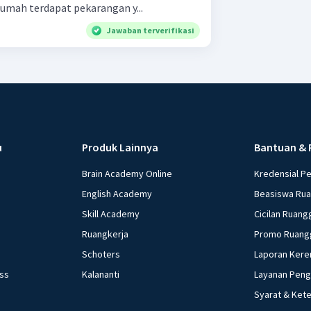
(4) sekitar rumah terdapat pekarangan y...
Jawaban terverifikasi
u
Produk Lainnya
Bantuan & 
Brain Academy Online
Kredensial P
English Academy
Beasiswa Ru
Skill Academy
Cicilan Ruang
Ruangkerja
Promo Ruang
Schoters
Laporan Kere
ess
Kalananti
Layanan Pen
Syarat & Ket