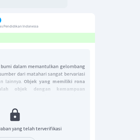
s Pendidikan Indonesia
 bumi dalam memantulkan gelombang
sumber dari matahari sangat bervariasi
n lainnya.
Objek yang memiliki rona
alah objek dengan kemampuan
g elektromagnetik yang terbatas
ulkan justru menyerapnya sehingga
 pada citra.
 yang tepat adalah A.
aban yang telah terverifikasi