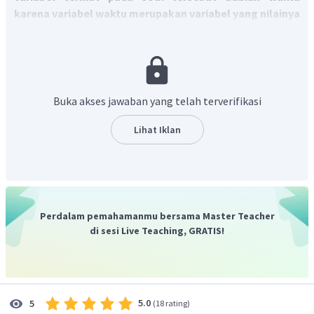
karena variabel waktu merupakan variabel yang nilainya
bergantung pada variabel bebas.
Oleh karena itu, jawaban yang tepat adalah A.
Buka akses jawaban yang telah terverifikasi
Lihat Iklan
Perdalam pemahamanmu bersama Master Teacher
di sesi Live Teaching, GRATIS!
5.0
5
(
18 rating
)