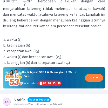
=
+
. Percobaan dilakukan dengan cara
s
v
t
a
t
0
2
menjatuhkan kelereng (tidak melempar ke atas/ke bawah)
dan mencatat waktu jatuhnya kelereng ke lantai. Langkah ini
di ulang beberapa kali dengan mengubah ketinggian jatuhnya
kelereng. Variabel terikat dalam percobaan tersebut adalah ....
waktu (
t
)
ketinggian (
h
)
kecepatan awal (
v
)
0
waktu (
t
) dan kecepatan awal (
v
)
0
ketinggian (
h
) dan kecepatan awal (
v
)
0
Ikuti Tryout SNBT & Menangkan E-Wallet
100rb
Klaim
Habis dalam
02
:
16
:
25
:
45
F. Arifin
Master Teacher
Mahasiswa/Alumni Universitas Trisakti