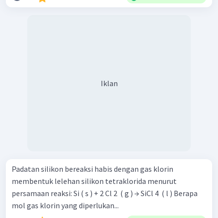
4.
Senyawa
dimisalkan koefisiennya adalah
1. Pemisalan angka koefisien dari reaksi tersebut sebagai
berikut.
Iklan
Padatan silikon bereaksi habis dengan gas klorin
Dengan demikian, reaksi setaranya yaitu :
membentuk lelehan silikon tetraklorida menurut
persamaan reaksi: Si ( s ) + 2 Cl 2 ​ ( g ) → SiCl 4 ​ ( l ) Berapa
mol gas klorin yang diperlukan...
Jadi, persamaan reaksi setelah diseterakan adalah :