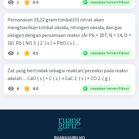
1
0.0
Jawaban terverifikasi
Pemanasan 33,12 gram timbal(II) nitrat akan
menghasilkan timbal oksida, nitrogen oksida, dan gas
oksigen dengan persamaan reaksi: (Ar Pb = 207, N = 14, O =
16). Pb ( NO 3 ​ ) 2 ​ ( s ) → PbO ( s ) ...
1
4.5
Jawaban terverifikasi
Zat yang bertindak sebagai reaktan/pereaksi pada reaksi
adalah .... CaO ( s ) + C ( s ) → CaC 2 ​ ( s ) + CO 2 ​ ( g )
6
4.0
Jawaban terverifikasi
RUANGGURU HQ