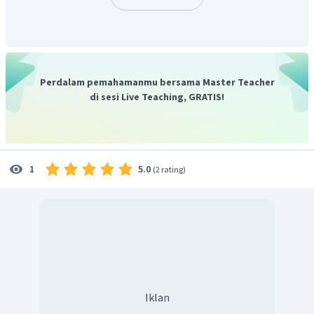
kiri tinggal dikalikan 2.
Dengan demikian, reaksi setaranya yaitu :
Perdalam pemahamanmu bersama Master Teacher
2.
di sesi Live Teaching, GRATIS!
Senyawa yang lebih kompleks (
) dimisalkan
koefisiennya adalah 1, sementara koefisien senyawa yang
lain dimisalkan dengan abjad. Pemisalan angka koefisien
dari reaksi tersebut sebagai berikut.
5.0
1
(
2 rating
)
Iklan
Dengan demikian, reaksi setaranya yaitu :