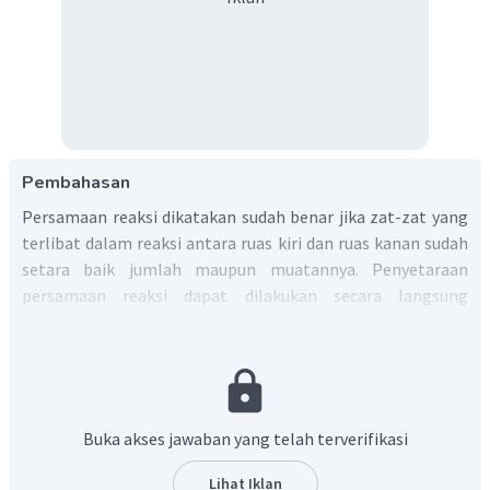
Pembahasan
Persamaan reaksi dikatakan sudah benar jika zat-zat yang
terlibat dalam reaksi antara ruas kiri dan ruas kanan sudah
setara baik jumlah maupun muatannya. Penyetaraan
persamaan reaksi dapat dilakukan secara langsung
khususnya untuk reaksi kimia sederhana atau bertahap bagi
reaksi yang lebih kompleks.
Penyelesaian dari persamaan reaksi pada soal adalah
sebagai berikut.
1.
Buka akses jawaban yang telah terverifikasi
Jumlah atom kiri = jumlah atom kanan, karena di ruas
kanan jumlah atom H dan Cl sebanyak 2 maka HCl di ruas
Lihat Iklan