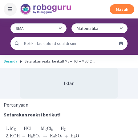
Masuk
Beranda
Setarakan reaksi berikut! Mg + HCl → MgCl 2 ...
Iklan
Pertanyaan
Setarakan reaksi berikut!
Mg
+
HCl
→
MgCl
+
H
2
2
KOH
+
H
SO
→
K
SO
+
H
O
2
4
2
4
2