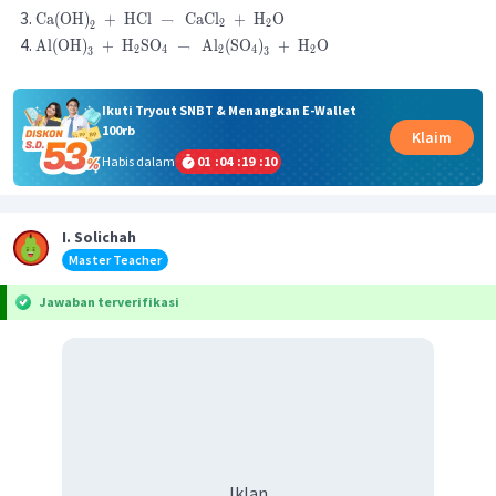
Ca
(
OH
)
+
HCl
→
CaCl
+
H
O
2
2
2
Al
(
OH
)
+
H
SO
→
Al
(
SO
)
+
H
O
2
4
2
4
2
3
3
Ikuti Tryout SNBT & Menangkan E-Wallet
100rb
Klaim
Habis dalam
01
:
04
:
19
:
10
I. Solichah
Master Teacher
Jawaban terverifikasi
Iklan