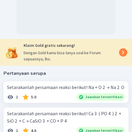
3.
Senyawa
dimisalkan koefisiennya dengan 1.
Pemisalan angka koefisien dari reaksi tersebut sebagai
Klaim Gold gratis sekarang!
berikut.
Dengan Gold kamu bisa tanya soal ke Forum
sepuasnya, lho.
Pertanyaan serupa
Setarakanlah persamaan reaksi berikut! Na + O 2 ​ → Na 2 ​ O
1
5.0
Jawaban terverifikasi
Setarakanlah persamaan reaksi berikut! Ca 3 ​ ( PO 4 ​ ) 2 ​ +
Dengan demikian, reaksi setaranya yaitu :
SiO 2 ​ + C → CaSiO 3 ​ + CO + P 4 ​
1
4.6
Jawaban terverifikasi