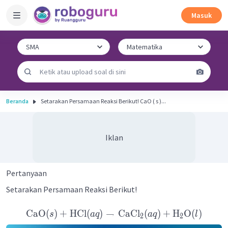
Masuk
Beranda
Setarakan Persamaan Reaksi Berikut! CaO ( s )...
Iklan
Pertanyaan
Setarakan Persamaan Reaksi Berikut!
CaO
(
)
+
HCl
(
)
→
CaCl
(
)
+
H
O
(
)
s
a
q
a
q
l
2
2