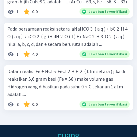
gram bijih CuFeS 2 ​ adalah …. (Ar Cu = 63,5, Fe = 56, S = 32)
1
0.0
Jawaban terverifikasi
Pada persamaan reaksi setara: aNaHCO 3 ​ ( a q ) + bC 2 ​ H 4 ​
O ( a q ) → cCO 2 ​ ( g ) + dH 2 ​ O ( l ) + eNaC 2 ​ H 3 ​ O 2 ​ ( a q )
nilai a, b, c, d, dan e secara berurutan adalah ...
1
4.0
Jawaban terverifikasi
Dalam reaksi Fe + HCl → FeCl 2 ​ + H 2 ​ ( blm setara ) jika di
reaksikan 5,6 gram besi (Fe = 56 ) make volume gas
Hidrogen yang dihasikan pada suhu 0 ∘ C tekanan 1 atm
adalah ....
3
0.0
Jawaban terverifikasi