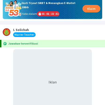
Ikuti Tryout SNBT & Menangkan E-Wallet
100rb
Klaim
Habis dalam
01
:
01
:
22
:
51
I. Solichah
Master Teacher
Jawaban terverifikasi
Iklan