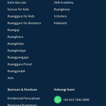
Dafa dan Lulu
Skill Academy
Kursus for Kids
Ruangkerja
Ruangguru for Kids
Schoters
Ruangguru for Business
Kalananti
Ruanguji
Ruangbaca
Ruangkelas
Ruangbelajar
Ruangpengajar
Ruangguru Privat
Ruangpeduli
Airis
Bantuan & Panduan
Hubungi Kami
Kredensial Perusahaan
+62 815-7441-0000
Beasiswa Ruangguru