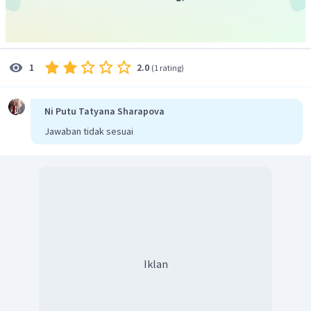
2.0
1
(
1 rating
)
Ni Putu Tatyana Sharapova
Jawaban tidak sesuai
Iklan