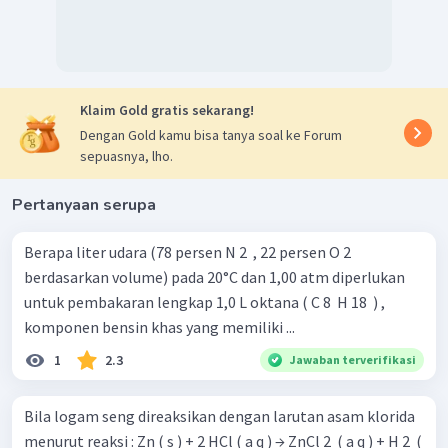
Klaim Gold gratis sekarang!
Dengan Gold kamu bisa tanya soal ke Forum
sepuasnya, lho.
Pertanyaan serupa
Berapa liter udara (78 persen N 2 ​ , 22 persen O 2 ​
berdasarkan volume) pada 20°C dan 1,00 atm diperlukan
untuk pembakaran lengkap 1,0 L oktana ( C 8 ​ H 18 ​ ) ,
komponen bensin khas yang memiliki ...
1
2.3
Jawaban terverifikasi
Bila logam seng direaksikan dengan larutan asam klorida
menurut reaksi : Zn ( s ) + 2 HCl ( a q ) → ZnCl 2 ​ ( a q ) + H 2 ​ (