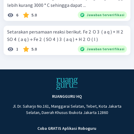
lebih kurang 3000 ° C sehingga dapat ...
6
5.0
Jawaban terverifikasi
Setarakan persamaan reaksi berikut. Fe 2 ​ O 3 ​ ( a q ) + H 2 ​
SO 4 ​ ( a q ) → Fe 2 ​ ( SO 4 ​ ) 3 ​ ( a q ) + H 2 ​ O ( l )
1
5.0
Jawaban terverifikasi
RUANGGURU HQ
Jl. Dr. Saharjo No.161, Manggarai Selatan, Tebet, Kota Jakarta
Selatan, Daerah Khusus Ibukota Jakarta 12860
Coba GRATIS Aplikasi Roboguru