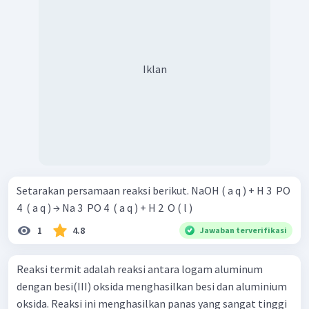
Iklan
Setarakan persamaan reaksi berikut. NaOH ( a q ) + H 3 ​ PO
4 ​ ( a q ) → Na 3 ​ PO 4 ​ ( a q ) + H 2 ​ O ( l )
1
4.8
Jawaban terverifikasi
Reaksi termit adalah reaksi antara logam aluminum
dengan besi(III) oksida menghasilkan besi dan aluminium
oksida. Reaksi ini menghasilkan panas yang sangat tinggi