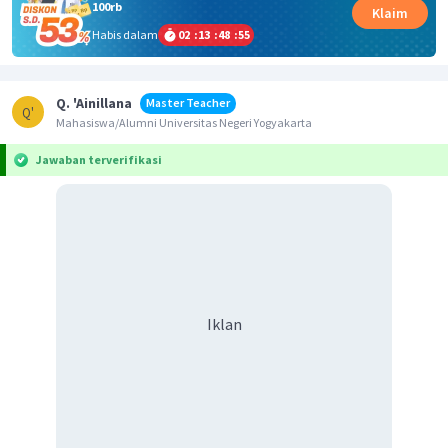
100rb
Klaim
Habis dalam
02
:
13
:
48
:
55
Q. 'Ainillana
Master Teacher
Q'
Mahasiswa/Alumni Universitas Negeri Yogyakarta
Jawaban terverifikasi
Iklan