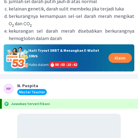
jumlah sel darah putih jauh di atas normal
kelainan genetik, darah sulit membeku jika terjadi luka
berkurangnya kemampuan sel-sel darah merah mengikat
dan
kekurangan sel darah merah disebabkan berkurangnya
hemoglobin dalam darah
Ikuti Tryout SNBT & Menangkan E-Wallet
100rb
Klaim
Habis dalam
00
:
03
:
10
:
42
N. Puspita
Master Teacher
Jawaban terverifikasi