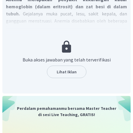
hemoglobin (dalam eritrosit) dan zat besi di dalam
tubuh.
Gejalanya muka pucat, lesu, sakit kepala, dan
gangguan menstruasi. Anemia disebabkan oleh beberapa
faktor berikut
Kehilangan banyak darah, misal akibat pendarahan
hebat, luka bakar, dan infeksi cacing tambang
Gangguan pembentukan darah, akibat kekurangan
Buka akses jawaban yang telah terverifikasi
vitamin dan zal-zat makanan tertentu
Ada gangguan dan kerusakan pada sumsum tulang
Lihat Iklan
sehingga pembentukan sel darah merah (eritrosit)
terhambat
Penghancuran sel-sel darah merah yang terlalu cepat
dan banyak, misal akibat penyakit malaria
Perdalam pemahamanmu bersama Master Teacher
Dengan demikian, pilihan jawaban yang tepat adalah E.
di sesi Live Teaching, GRATIS!