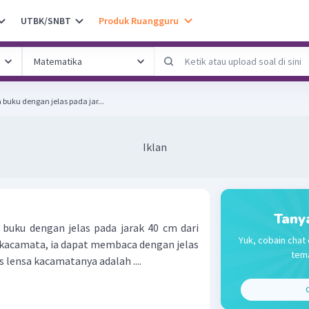
UTBK/SNBT
Produk Ruangguru
uku dengan jelas pada jar...
Iklan
Tany
uku dengan jelas pada jarak 40 cm dari
Yuk, cobain chat 
kacamata, ia dapat membaca dengan jelas
tema
s lensa kacamatanya adalah ....
C