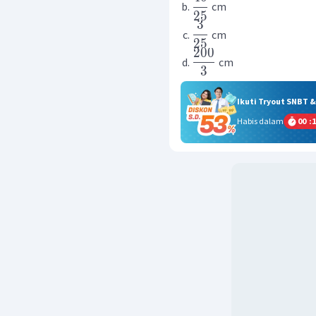
cm
25
3
cm
25
200
cm
3
Ikuti Tryout SNBT 
Habis dalam
00
:
1