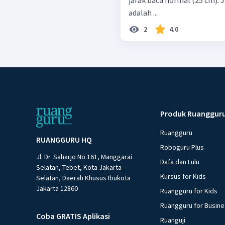
jarak baca normal (25 cm). 
adalah ...
2
4.0
Produk Ruanggur
Ruangguru
RUANGGURU HQ
Roboguru Plus
Jl. Dr. Saharjo No.161, Manggarai
Dafa dan Lulu
Selatan, Tebet, Kota Jakarta
Kursus for Kids
Selatan, Daerah Khusus Ibukota
Jakarta 12860
Ruangguru for Kids
Ruangguru for Busin
Coba GRATIS Aplikasi
Ruanguji