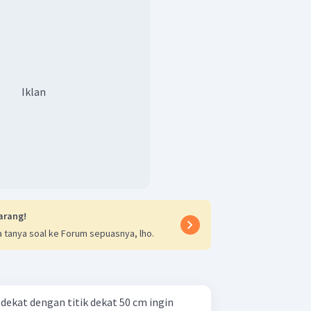
Iklan
arang!
 tanya soal ke Forum sepuasnya, lho.
dekat dengan titik dekat 50 cm ingin