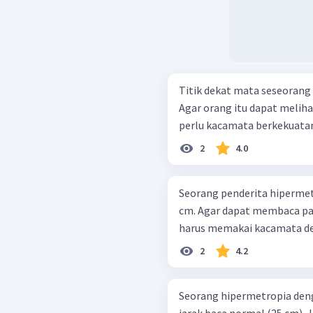
Titik dekat mata seseorang
Agar orang itu dapat melih
perlu kacamata berkekuatan .
2
4.0
Seorang penderita hiperme
cm. Agar dapat membaca pad
harus memakai kacamata de
2
4.2
Seorang hipermetropia deng