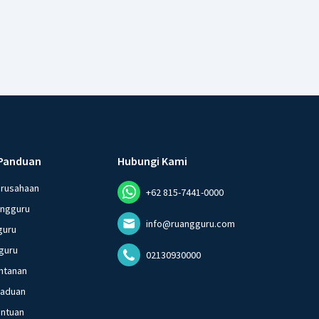
Panduan
Hubungi Kami
erusahaan
+62 815-7441-0000
angguru
info@ruangguru.com
guru
guru
02130930000
ntanan
gaduan
entuan