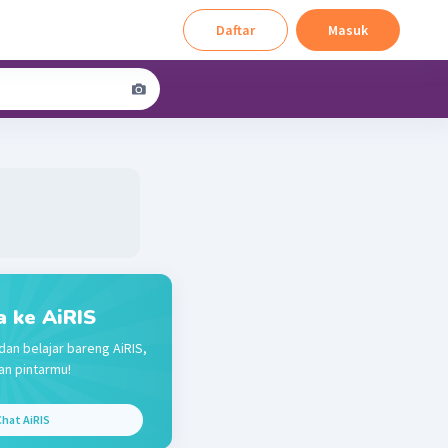
Daftar
Masuk
a ke AiRIS
dan belajar bareng AiRIS,
n pintarmu!
hat AiRIS