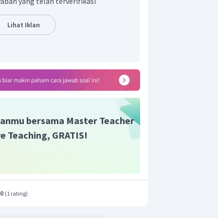
aban yang telah terverifikasi
 lensa cembung, digunakan persamaan
Lihat Iklan
n fokus lensa yang digunakan adalah
anmu bersama Master Teacher
ive Teaching, GRATIS!
t adalah D.
.0
(
1 rating
)