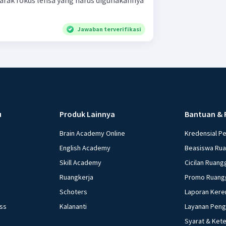
Jarak fokus lensa yang harus digunakannya
Jawaban terverifikasi
u
Produk Lainnya
Bantuan & 
Brain Academy Online
Kredensial P
English Academy
Beasiswa Ru
Skill Academy
Cicilan Ruang
Ruangkerja
Promo Ruang
Schoters
Laporan Kere
ess
Kalananti
Layanan Pen
Syarat & Ket