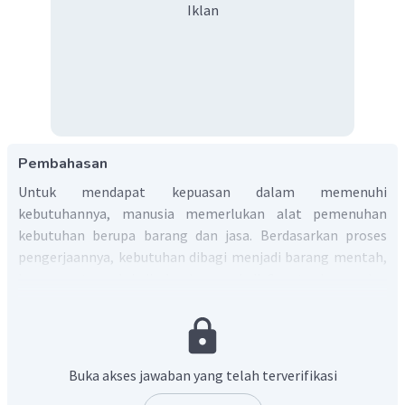
Iklan
Pembahasan
Untuk mendapat kepuasan dalam memenuhi
kebutuhannya, manusia memerlukan alat pemenuhan
kebutuhan berupa barang dan jasa. Berdasarkan proses
pengerjaannya, kebutuhan dibagi menjadi barang mentah,
barang setengah jadi, dan barang jadi. Sepatu, kapas, dan
kayu merupakan macam­-macam kebutuhan menurut
proses pengerjaannya.
Jadi, jawaban yang tepat adalah pilihan B.
Buka akses jawaban yang telah terverifikasi