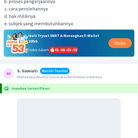
proses pengerjaannya
cara perolehannya
hak miliknya
subjek yang membutuhkannya
Ikuti Tryout SNBT & Menangkan E-Wallet
100rb
Klaim
Habis dalam
01
:
06
:
56
:
01
S. Sumiati
Master Teacher
Mahasiswa/Alumni Universitas Pendidikan Indonesia
Jawaban terverifikasi