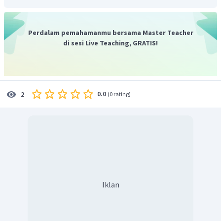
Rumus perbesaran sudut lup untuk mata berakomodasi
1
1
(
)
=
+
M
PP
f
PR
Perdalam pemahamanmu bersama Master Teacher
Penyelesaian
di sesi Live Teaching, GRATIS!
Langkah 1
, menentukan nilai fokus.
100
=
P
f
2
100
16
=
3
f
50
100
=
3
f
0.0
2
(
0 rating
)
1
2
=
3
f
=
6
cm
f
Langkah 2
, menentukan kekuatan perbesaran sudut lup
untuk mata berakomodasi.
(
)
1
1
=
+
M
PP
f
PR
1
1
=
30
+
(
)
6
∞
1
=
30
+
0
(
)
6
30
Iklan
=
6
=
5
kali
Dengan demikian,perbesaran sudut lup sebesar 5 kali.