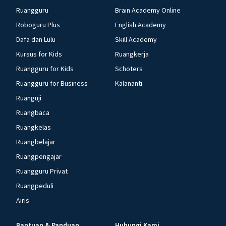
Ruangguru
Brain Academy Online
Roboguru Plus
English Academy
Dafa dan Lulu
Skill Academy
Kursus for Kids
Ruangkerja
Ruangguru for Kids
Schoters
Ruangguru for Business
Kalananti
Ruanguji
Ruangbaca
Ruangkelas
Ruangbelajar
Ruangpengajar
Ruangguru Privat
Ruangpeduli
Airis
Bantuan & Panduan
Hubungi Kami