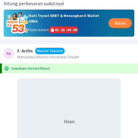
hitung perbesaran sudutnya!
Ikuti Tryout SNBT & Menangkan E-Wallet
100rb
Klaim
Habis dalam
01
:
15
:
34
:
36
F. Arifin
Master Teacher
Mahasiswa/Alumni Universitas Trisakti
Jawaban terverifikasi
Iklan