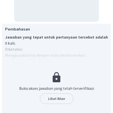
Pembahasan
Jawaban yang tepat untuk pertanyaan tersebut adalah
5 kali.
Diketahui :
Menggunakan lup dengan mata berakomodasi.
2
=
16
dioptri
P
3
=
30
cm
PP
Ditanya :
M
= ....?
Jawab :
Buka akses jawaban yang telah terverifikasi
Konsep
Rumus kekuatan lup
Lihat Iklan
100
=
P
f