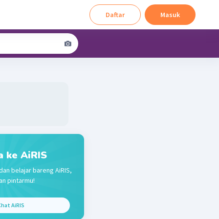
Daftar
Masuk
a ke AiRIS
dan belajar bareng AiRIS,
n pintarmu!
hat AiRIS