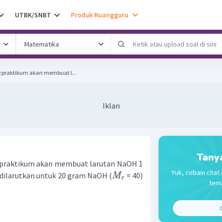
UTBK/SNBT
Produk Ruangguru
 praktikum akan membuat l...
Iklan
Tany
 praktikum akan membuat larutan NaOH 1
Yuk, cobain chat 
 dilarutkan untuk 20 gram NaOH (
= 40)
M
r
tema
C