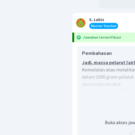
S. Lubis
Master Teacher
Jawaban terverifikasi
Pembahasan
Jadi, massa pelarut (air
Kemolalan atau molalita
dalam 1000 gram pelarut
persamaan berikut
massa
terlarut
m
=
mr
sehingga,
20
1000
1
=
×
40
p
Buka akses jaw
20
1000
p
=
×
40
1