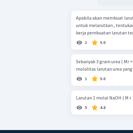
Apabila akan membuat larut
untuk melarutkan , tentukan: a. massa yang dibutuhkan! b. lan
kerja pembuatan larutan te
1
5.0
Sebanyak 3 gram urea ( Mr =6
molalitas larutan urea yang 
1
5.0
Larutan 1 molal NaOH ( M r ​ =
5
4.8