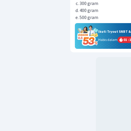
300 gram
400 gram
500 gram
Ikuti Tryout SNBT 
Habis dalam
01
:
1