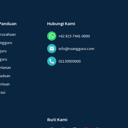
Panduan
Hubungi Kami
erusahaan
+62 815-7441-0000
angguru
info@ruangguru.com
guru
guru
02130930000
ntanan
gaduan
entuan
vasi
Ikuti Kami