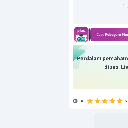
p
=
500
gram
Perdalam pemaham
di sesi L
5
4