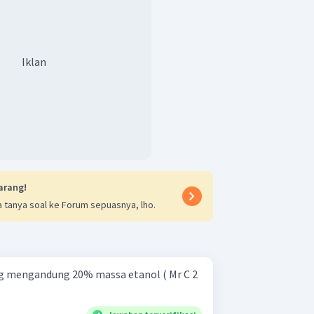
Iklan
arang!
 tanya soal ke Forum sepuasnya, lho.
ng mengandung 20% massa etanol ( Mr C 2 ​