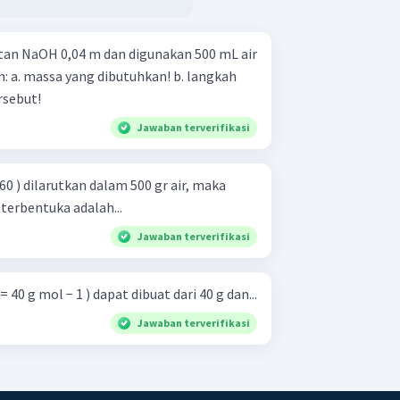
an NaOH 0,04 m dan digunakan 500 mL air
gkah
rsebut!
Jawaban terverifikasi
0 ) dilarutkan dalam 500 gr air, maka
terbentuka adalah...
Jawaban terverifikasi
 40 g mol − 1 ) dapat dibuat dari 40 g dan...
Jawaban terverifikasi