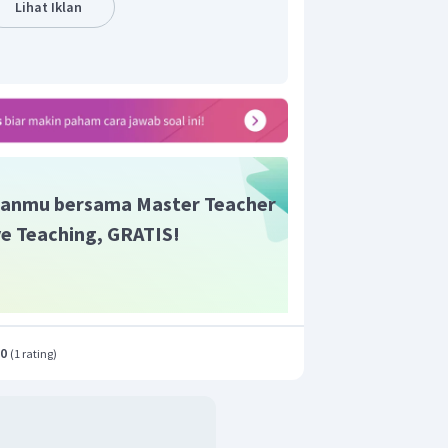
Lihat Iklan
anmu bersama Master Teacher
ive Teaching, GRATIS!
.0
(
1 rating
)