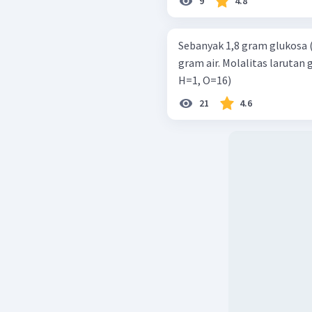
9
4.8
Sebanyak 1,8 gram glukosa ( C 
gram air. Molalitas larutan gl
H=1, O=16)
21
4.6