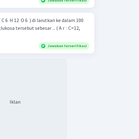
Jawaban terverifikasi
6 ​ H 12 ​ O 6 ​ ) di larutkan ke dalam 100
ukosa tersebut sebesar ... ( A r ​ : C=12,
Jawaban terverifikasi
Iklan