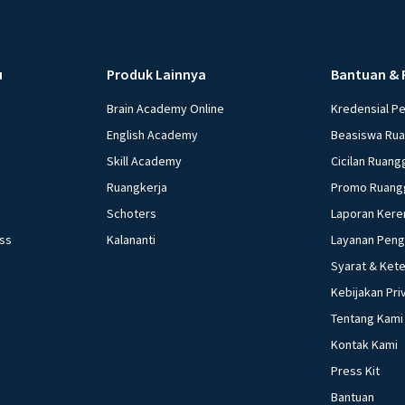
u
Produk Lainnya
Bantuan & 
Brain Academy Online
Kredensial P
English Academy
Beasiswa Ru
Skill Academy
Cicilan Ruang
Ruangkerja
Promo Ruang
Schoters
Laporan Kere
ess
Kalananti
Layanan Pen
Syarat & Ket
Kebijakan Pri
Tentang Kami
Kontak Kami
Press Kit
Bantuan