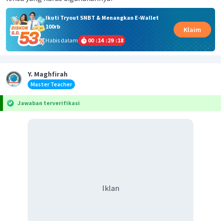
Ikuti Tryout SNBT & Menangkan E-Wallet
100rb
Klaim
Habis dalam
00
:
14
:
29
:
17
Y. Maghfirah
Master Teacher
Jawaban terverifikasi
Iklan