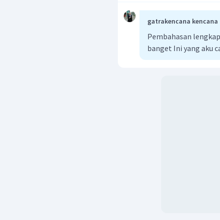
gatrakencana kencana
Pembahasan lengkap
banget Ini yang aku c