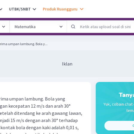
UTBK/SNBT
Produk Ruangguru
rima umpan lambung. Bola y...
Iklan
Tany
rima umpan lambung. Bola yang
Yuk, cobain chat 
ngan kecepatan
12
m/s dan arah
30°
tema
Setelah ditendang ke arah gawang lawan,
njadi
15
m/s dengan arah
30°
terhadap
C
u kontak bola dengan kaki adalah
0,01
s,