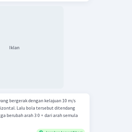
Iklan
 yang bergerak dengan kelajuan 10 m/s
zontal. Lalu bola tersebut ditendang
ga berubah arah 3 0 ∘ dari arah semula