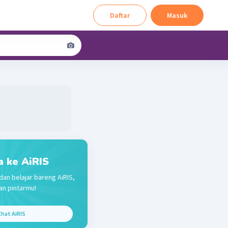
Daftar
Masuk
a ke AiRIS
dan belajar bareng AiRIS,
n pintarmu!
hat AiRIS