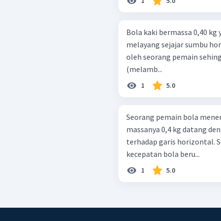
1
5.0
Bola kaki bermassa 0,40 kg
melayang sejajar sumbu hori
oleh seorang pemain sehing
(melamb...
1
5.0
Seorang pemain bola mene
massanya 0,4 kg datang den
terhadap garis horizontal. 
kecepatan bola beru...
1
5.0