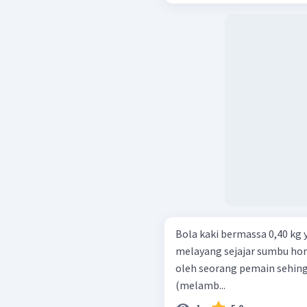
Bola kaki bermassa 0,40 kg
melayang sejajar sumbu hori
oleh seorang pemain sehing
(melamb...