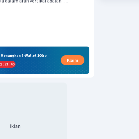
a dalam arah vertikal adalah ….
& Menangkan E-Wallet 100rb
Klaim
1
:
53
:
39
Iklan