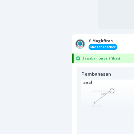
Y. Maghfirah
Master Teacher
Jawaban terverifikasi
Pembahasan