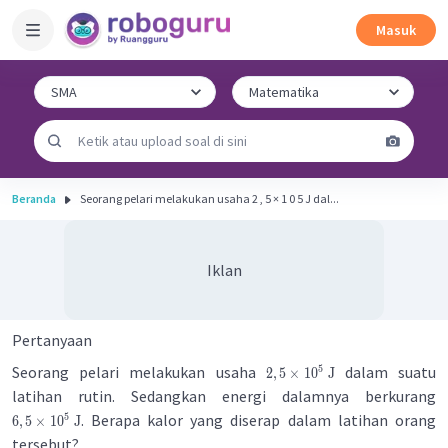
Masuk
Beranda
Seorang pelari melakukan usaha 2 , 5 × 1 0 5 J dal...
Iklan
Pertanyaan
Seorang pelari melakukan usaha
dalam suatu
5
2
,
5
×
1
0
J
latihan rutin. Sedangkan energi dalamnya berkurang
. Berapa kalor yang diserap dalam latihan orang
5
6
,
5
×
1
0
J
tersebut?