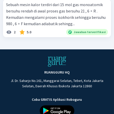
Sebuah mesin kalor terdiri dari 15 mol gas monoatomik
bersuhu rendah di awal proses gas bersuhu 21 , 6 ∘ R .
Kemudian mengalami proses isokhorik sehingga bersuhu
980 , 6 ∘ F kemudian adiabatik sehingg...
2
5.0
Jawaban terverifikasi
RUANGGURU HQ
Jl. Dr. Saharjo No.161, Manggarai Selatan, Tebet, Kota Jakarta
Selatan, Daerah Khusus Ibukota Jakarta 12860
Coba GRATIS Aplikasi Roboguru