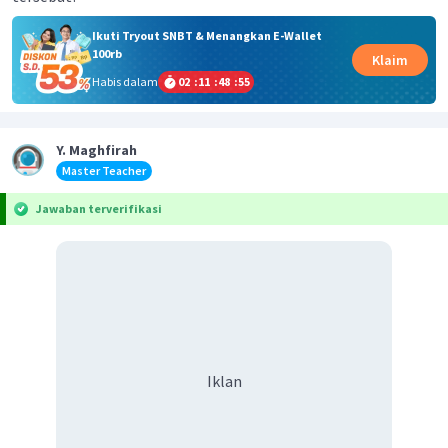
Ikuti Tryout SNBT & Menangkan E-Wallet
100rb
Klaim
Habis dalam
02
:
11
:
48
:
55
Y. Maghfirah
Master Teacher
Jawaban terverifikasi
Iklan