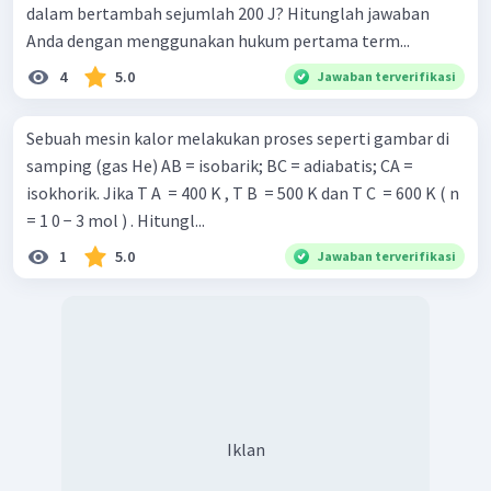
dalam bertambah sejumlah 200 J? Hitunglah jawaban
Anda dengan menggunakan hukum pertama term...
4
5.0
Jawaban terverifikasi
Sebuah mesin kalor melakukan proses seperti gambar di
samping (gas He) AB = isobarik; BC = adiabatis; CA =
isokhorik. Jika T A ​ = 400 K , T B ​ = 500 K dan T C ​ = 600 K ( n
= 1 0 − 3 mol ) . Hitungl...
1
5.0
Jawaban terverifikasi
Iklan