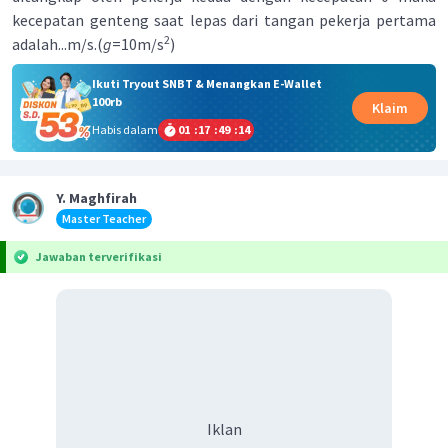
kecepatan genteng saat lepas dari tangan pekerja pertama
2
adalah...m/s.(
g
=10m/s
)
Ikuti Tryout SNBT & Menangkan E-Wallet
100rb
Klaim
Habis dalam
01
:
17
:
49
:
14
Y. Maghfirah
Master Teacher
Jawaban terverifikasi
Iklan