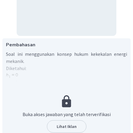
Pembahasan
Soal ini menggunakan konsep hukum kekekalan energi
mekanik.
Diketahui:
Ditanya:
v
.
1
Penyelesaian:
Menurut konsep hukum kekekalan energi mekanik, energi
Buka akses jawaban yang telah terverifikasi
mekanik di titik 1 akan sama dengan energi mekanik dititik
2. Maka:
Lihat Iklan