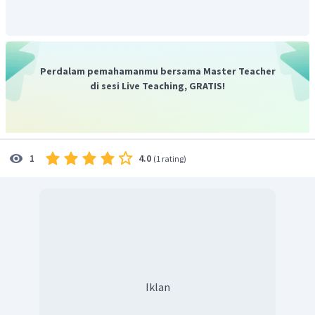
Perdalam pemahamanmu bersama Master Teacher
di sesi Live Teaching, GRATIS!
4.0
1
(
1 rating
)
Jadi kecepatan genteng saat lepas dari tangan pekerja
pertama adalah 10 m/s.
Iklan