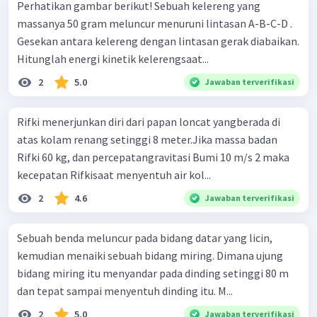
Perhatikan gambar berikut! Sebuah kelereng yang
massanya 50 gram meluncur menuruni lintasan A-B-C-D .
Gesekan antara kelereng dengan lintasan gerak diabaikan.
Hitunglah energi kinetik kelerengsaat...
2
5.0
Jawaban terverifikasi
Rifki menerjunkan diri dari papan loncat yangberada di
atas kolam renang setinggi 8 meter.Jika massa badan
Rifki 60 kg, dan percepatangravitasi Bumi 10 m/s 2 maka
kecepatan Rifkisaat menyentuh air kol...
2
4.6
Jawaban terverifikasi
Sebuah benda meluncur pada bidang datar yang licin,
kemudian menaiki sebuah bidang miring. Dimana ujung
bidang miring itu menyandar pada dinding setinggi 80 m
dan tepat sampai menyentuh dinding itu. M...
2
5.0
Jawaban terverifikasi