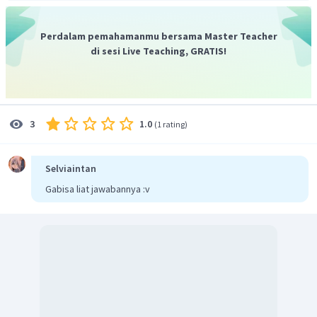
Perdalam pemahamanmu bersama Master Teacher
di sesi Live Teaching, GRATIS!
1.0
3
(
1 rating
)
Selviaintan
Gabisa liat jawabannya :v