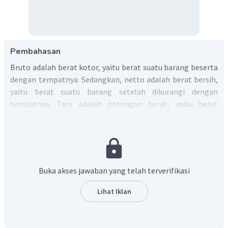
Pembahasan
Bruto adalah berat kotor, yaitu berat suatu barang beserta
dengan tempatnya. Sedangkan, netto adalah berat bersih,
yaitu berat suatu barang setelah dikurangi dengan
tempatnya. Tara adalah potongan berat, yaitu berat
tempat suatu barang.
Total berat enam karung gula pasir
Uang yang diperoleh jika terjual semua:
Buka akses jawaban yang telah terverifikasi
Lihat Iklan
Jadi, uang yang diperoleh oleh pedagang tersebut adalah
Rp2.821.500,00