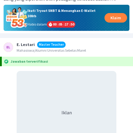
Ikuti Tryout SNBT & Menangkan E-Wallet
100rb
Klaim
Habis dalam
00
:
05
:
17
:
50
E. Lestari
Master Teacher
Mahasiswa/Alumni Universitas Sebelas Maret
Jawaban terverifikasi
Iklan