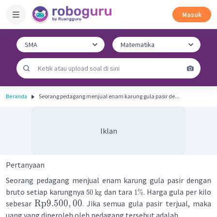
Masuk
Beranda
Seorang pedagang menjual enam karung gula pasir de...
Iklan
Pertanyaan
Seorang pedagang menjual enam karung gula pasir dengan
bruto setiap karungnya
dan tara
. Harga gula per kilo
50
kg
1%
Rp
9.500
,
00
sebesar
. Jika semua gula pasir terjual, maka
uang yang diperoleh oleh pedagang tersebut adalah ….