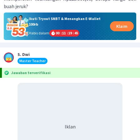
buah jeruk?
Ikuti Tryout SNBT & Menangkan E-Wallet
100rb
Klaim
Habis dalam
00
:
11
:
19
:
45
S. Dwi
Master Teacher
Jawaban terverifikasi
Iklan