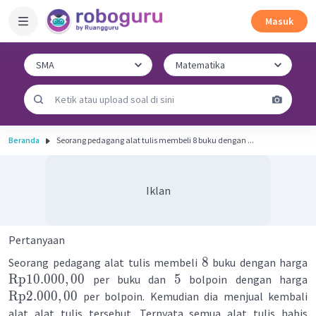
Masuk
Beranda
Seorang pedagang alat tulis membeli 8 buku dengan ...
Iklan
Pertanyaan
8
Seorang pedagang alat tulis membeli
buku dengan harga
Rp
10.000
,
00
5
per buku dan
bolpoin dengan harga
Rp
2.000
,
00
per bolpoin. Kemudian dia menjual kembali
alat alat tulis tersebut. Ternyata semua alat tulis habis