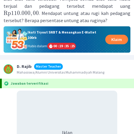
terjual dan pedagang tersebut mendapat uang
Rp
110.000
,
00
. Mendapat untung atau rugi kah pedagang
tersebut? Berapa persentase untung atau ruginya?
Ikuti Tryout SNBT & Menangkan E-Wallet
100rb
Klaim
Habis dalam
00
:
19
:
35
:
25
D. Rajib
Master Teacher
Mahasiswa/Alumni Universitas Muhammadiyah Malang
Jawaban terverifikasi
Iklan