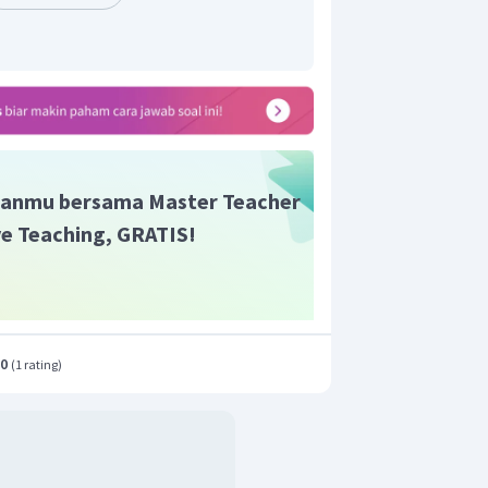
t adalah A.
anmu bersama Master Teacher
ive Teaching, GRATIS!
.0
(
1 rating
)