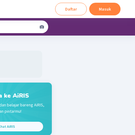
Daftar
Masuk
a ke AiRIS
dan belajar bareng AiRIS,
n pintarmu!
hat AiRIS