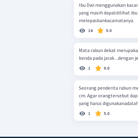
Ibu Dwi menggunakan kacama
yang masih dapatdilihat ibu 
melepaskankacamatanya.
14
5.0
Mata rabun dekat merupaka
benda pada jarak ...dengan je
1
0.0
Seorang penderita rabun mem
cm. Agar orangtersebut dap
yang harus digunakanadalah .
1
5.0