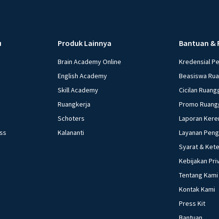
u
Produk Lainnya
Bantuan & 
Brain Academy Online
Kredensial P
English Academy
Beasiswa Ru
Skill Academy
Cicilan Ruang
Ruangkerja
Promo Ruang
Schoters
Laporan Kere
ess
Kalananti
Layanan Pen
Syarat & Ket
Kebijakan Pri
Tentang Kami
Kontak Kami
Press Kit
Bantuan