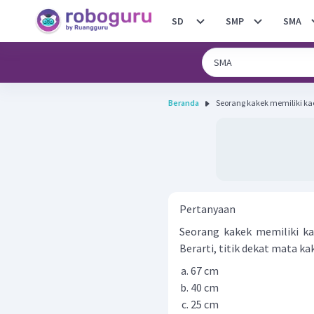
SD
SMP
SMA
Beranda
Seorang kakek memiliki ka
Pertanyaan
Seorang kakek memiliki ka
Berarti, titik dekat mata kak
67 cm
40 cm
25 cm