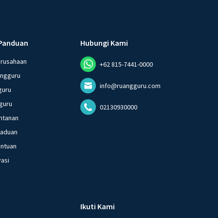
Panduan
Hubungi Kami
erusahaan
+62 815-7441-0000
angguru
info@ruangguru.com
guru
guru
02130930000
ntanan
gaduan
entuan
vasi
Ikuti Kami