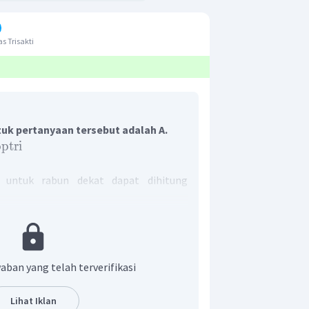
s Trisakti
uk pertanyaan tersebut adalah A.
ptri
 untuk rabun dekat dapat dihitung
n
sebut adalah
aban yang telah terverifikasi
Lihat Iklan