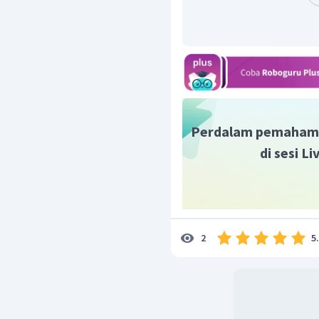
−
1
,
5
=
67
cm
PP
Jadi, jawaban yang tepa
Perdalam pemaham
di sesi L
5
2