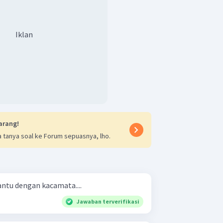
Iklan
arang!
 tanya soal ke Forum sepuasnya, lho.
antu dengan kacamata....
Jawaban terverifikasi