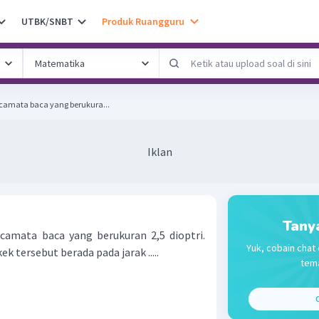
UTBK/SNBT
Produk Ruangguru
camata baca yang berukura...
Iklan
Tany
camata baca yang berukuran 2,5 dioptri.
Yuk, cobain chat 
ek tersebut berada pada jarak .....
tema
C