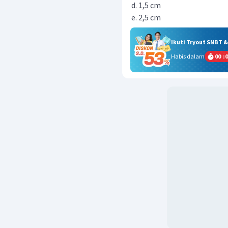
1,5 cm
2,5 cm
Ikuti Tryout SNBT 
Habis dalam
00
:
0