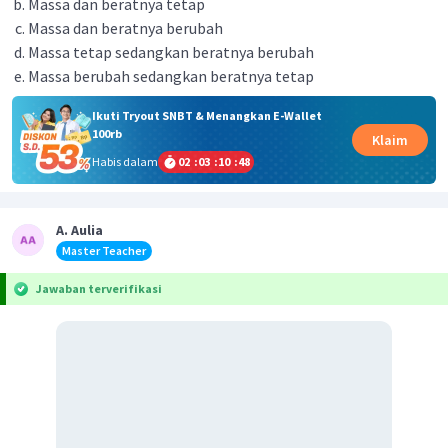
Massa dan beratnya tetap
Massa dan beratnya berubah
Massa tetap sedangkan beratnya berubah
Massa berubah sedangkan beratnya tetap
Ikuti Tryout SNBT & Menangkan E-Wallet
100rb
Klaim
Habis dalam
02
:
03
:
10
:
47
A. Aulia
Master Teacher
Jawaban terverifikasi