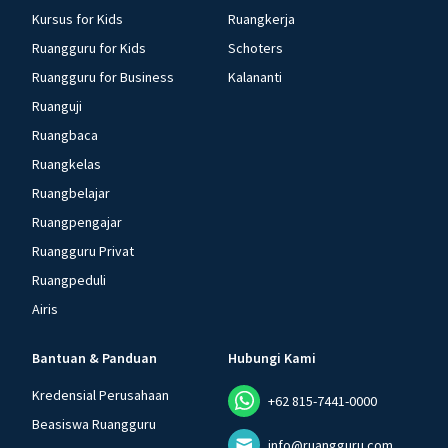
Kursus for Kids
Ruangkerja
Ruangguru for Kids
Schoters
Ruangguru for Business
Kalananti
Ruanguji
Ruangbaca
Ruangkelas
Ruangbelajar
Ruangpengajar
Ruangguru Privat
Ruangpeduli
Airis
Bantuan & Panduan
Hubungi Kami
Kredensial Perusahaan
+62 815-7441-0000
Beasiswa Ruangguru
info@ruangguru.com