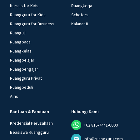
Kursus for Kids
Ruangkerja
Ruangguru for Kids
Schoters
Ruangguru for Business
Kalananti
Ruanguji
Ruangbaca
Ruangkelas
Ruangbelajar
Ruangpengajar
Ruangguru Privat
Ruangpeduli
Airis
Bantuan & Panduan
Hubungi Kami
Kredensial Perusahaan
+62 815-7441-0000
Beasiswa Ruangguru
info@ruangguru.com