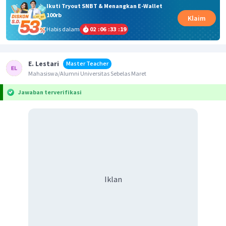
Ikuti Tryout SNBT & Menangkan E-Wallet
100rb
Klaim
Habis dalam
02
:
06
:
33
:
19
E. Lestari
Master Teacher
Mahasiswa/Alumni Universitas Sebelas Maret
Jawaban terverifikasi
Iklan