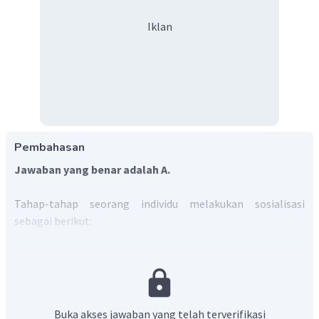
Iklan
Pembahasan
Jawaban yang benar adalah A.
Tahap-tahap seorang individu melakukan sosialisasi
sebagai berikut:
Tahap Persiapan (
Preparatory Stage
).
Tahap ini
dialami sejak manusia dilahirkan, saat seorang anak
mempersiapkan diri untuk mengenal dunia sosialnya,
termasuk untuk memperoleh pemahaman tentang
Buka akses jawaban yang telah terverifikasi