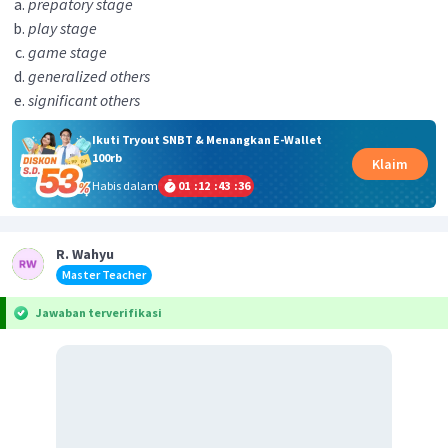
prepatory stage
play stage
game stage
generalized others
significant others
Ikuti Tryout SNBT & Menangkan E-Wallet
100rb
Klaim
Habis dalam
01
:
12
:
43
:
36
R. Wahyu
Master Teacher
Jawaban terverifikasi