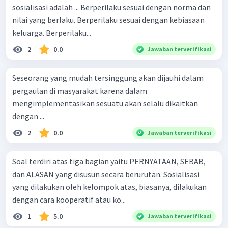
sosialisasi adalah ... Berperilaku sesuai dengan norma dan
bahwa
proses meniru dari anak yang belum memahami
nilai yang berlaku. Berperilaku sesuai dengan kebiasaan
sepenuhnya mengenai apa yang ditiru merupakan
keluarga. Berperilaku...
bagian dari tahap
preparatory stage
.
Jadi, jawaban yang benar adalah A.
2
0.0
Jawaban terverifikasi
Seseorang yang mudah tersinggung akan dijauhi dalam
pergaulan di masyarakat karena dalam
mengimplementasikan sesuatu akan selalu dikaitkan
dengan ...
2
0.0
Jawaban terverifikasi
Soal terdiri atas tiga bagian yaitu PERNYATAAN, SEBAB,
dan ALASAN yang disusun secara berurutan. Sosialisasi
yang dilakukan oleh kelompok atas, biasanya, dilakukan
dengan cara kooperatif atau ko...
1
5.0
Jawaban terverifikasi