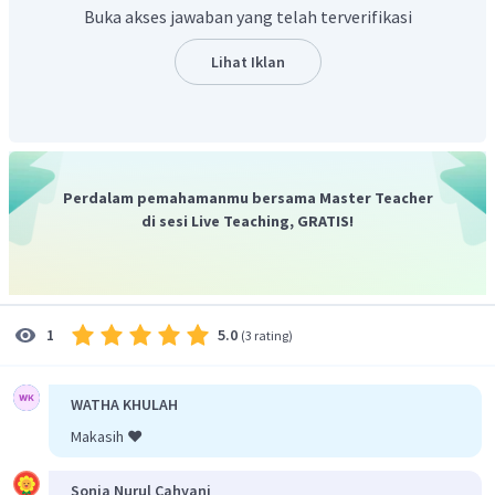
boleh memihak untuk kepentingan tertentu dalam
Buka akses jawaban yang telah terverifikasi
mengungkapkan fakta yang terjadi. Hal ini termasuk
etika profesi akuntan, yaitu objektivitas.
Lihat Iklan
Jadi, jawaban yang tepat adalah B.
Perdalam pemahamanmu bersama Master Teacher
di sesi Live Teaching, GRATIS!
5.0
1
(
3 rating
)
WATHA KHULAH
Makasih ❤️
Sonia Nurul Cahyani