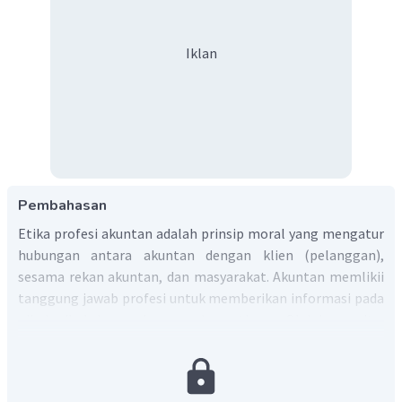
Iklan
Pembahasan
Etika profesi akuntan adalah prinsip moral yang mengatur
hubungan antara akuntan dengan klien (pelanggan),
sesama rekan akuntan, dan masyarakat. Akuntan memlikii
tanggung jawab profesi untuk memberikan informasi pada
pihak-pihak dengan beragam kepentingan. Oleh karena itu,
etika profesi mutlak harus dimiliki oleh seorang akuntan.
Salah satu etika profesi sebagai akuntan adalah
seorang akuntan dalam menjalankan profesinya tidak