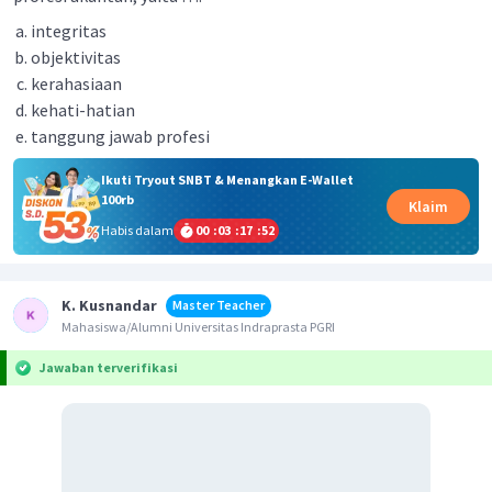
integritas
objektivitas
kerahasiaan
kehati-hatian
tanggung jawab profesi
Ikuti Tryout SNBT & Menangkan E-Wallet
100rb
Klaim
Habis dalam
00
:
03
:
17
:
52
K. Kusnandar
Master Teacher
Mahasiswa/Alumni Universitas Indraprasta PGRI
Jawaban terverifikasi