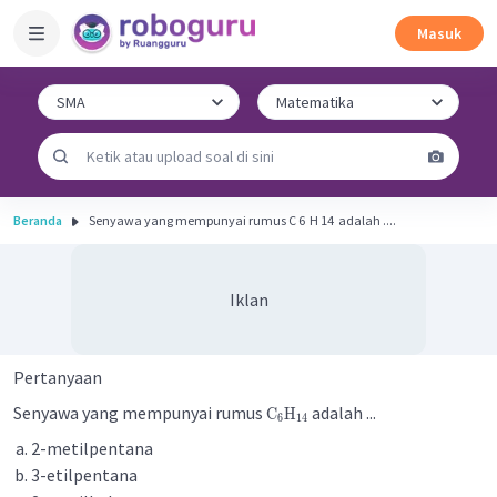
Masuk
Beranda
Senyawa yang mempunyai rumus C 6 ​ H 14 ​ adalah ....
Iklan
Pertanyaan
Senyawa yang mempunyai rumus
adalah ...
C
H
6
14
2-metilpentana
3-etilpentana