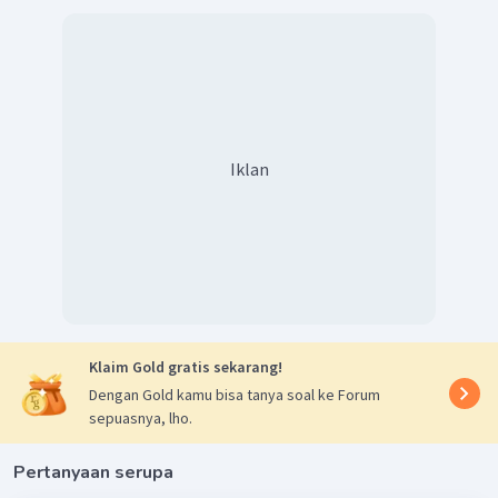
Iklan
Klaim Gold gratis sekarang!
Dengan Gold kamu bisa tanya soal ke Forum
sepuasnya, lho.
Pertanyaan serupa