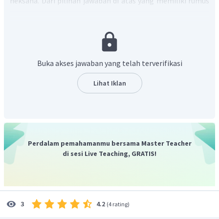
heksana. Dari pilihan jawaban di atas yang memiliki rumus
umum
, adalah 2-metilpentana yang mempunyai
struktur sebagai berikut:
Buka akses jawaban yang telah terverifikasi
Lihat Iklan
Senyawa tersebut memiliki atom karbon sebanyak 6 dan
atom H sebanyak 14.
Oleh karena itu, jawaban yang benar adalah A.
Perdalam pemahamanmu bersama Master Teacher
di sesi Live Teaching, GRATIS!
4.2
3
(
4 rating
)