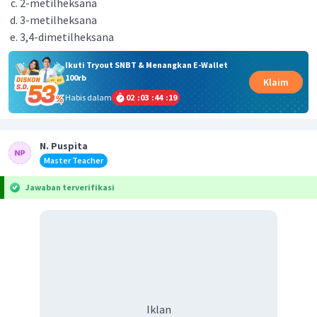
2-metilheksana
3-metilheksana
3,4-dimetilheksana
Ikuti Tryout SNBT & Menangkan E-Wallet
100rb
Klaim
Habis dalam
02
:
03
:
44
:
19
N. Puspita
Master Teacher
Jawaban terverifikasi
Iklan