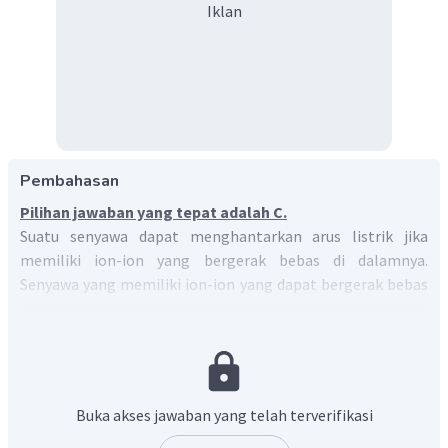
Iklan
Pembahasan
Pilihan jawaban yang tepat adalah C.
Suatu senyawa dapat menghantarkan arus listrik jika
memiliki ion-ion yang bergerak bebas di dalamnya.
Senyawa yang memiliki ion-ion yang dapat bergerak bebas
adalah senyawa ionik (lelehan dan larutan) atau kovalen
polar (larutan). Selain itu, terdapat senyawa yang dapat
menghantarkan listrik dalam fase padat, yaitu logam.
Logam menghantarkan listrik karena awan elektronnya.
Berdasarkan hal tersebut, dapat diketahui bahwa:
Buka akses jawaban yang telah terverifikasi
natrium: menghantarkan listrik karena elektronnya