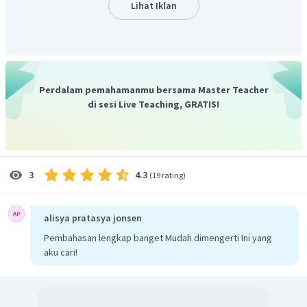
Lihat Iklan
lilin parafin: tidak menghantarkan listrik
natrium bromida:
menghantarkan listrik karena
ionnya
polietena: tidak menghantarkan listrik
sulfur: tidak menghantarkan listrik
Perdalam pemahamanmu bersama Master Teacher
di sesi Live Teaching, GRATIS!
Jadi, senyawa yang dapat menghatarkan arus listrik
karena ada pergerakan ion adalah natrium bromida.
4.3
3
(
19 rating
)
alisya pratasya jonsen
Pembahasan lengkap banget Mudah dimengerti Ini yang
aku cari!