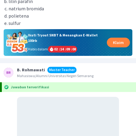
lilin parafin
natrium bromida
polietena
sulfur
Ikuti Tryout SNBT & Menangkan E-Wallet
100rb
Klaim
Habis dalam
02
:
14
:
09
:
08
B. Rohmawati
Master Teacher
Mahasiswa/Alumni Universitas Negeri Semarang
Jawaban terverifikasi