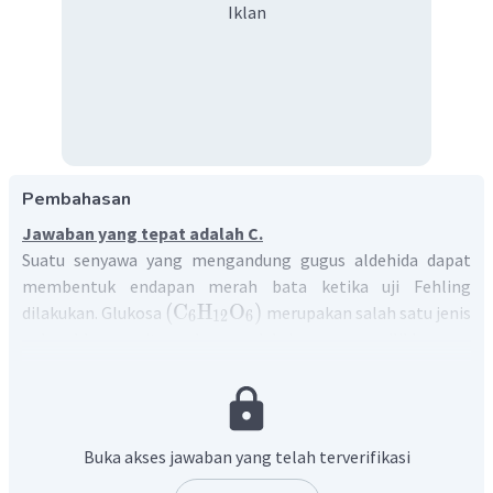
Iklan
Pembahasan
Jawaban yang tepat adalah C.
Suatu senyawa yang mengandung gugus aldehida dapat
membentuk endapan merah bata ketika uji Fehling
(
C
H
O
)
dilakukan. Glukosa
merupakan salah satu jenis
6
12
6
gula aldosa, yaitu gula pereduksi yang memiliki gugus
aldehida. Sehingga akan membentuk endapan merah bata
ketika dilakukan uji Fehling.
Jadi, senyawa yang dapat bereaksi dengan pereaksi
Cu
O
C
H
O
fehling dan menghasilkan
adalah
.
2
6
12
6
Buka akses jawaban yang telah terverifikasi