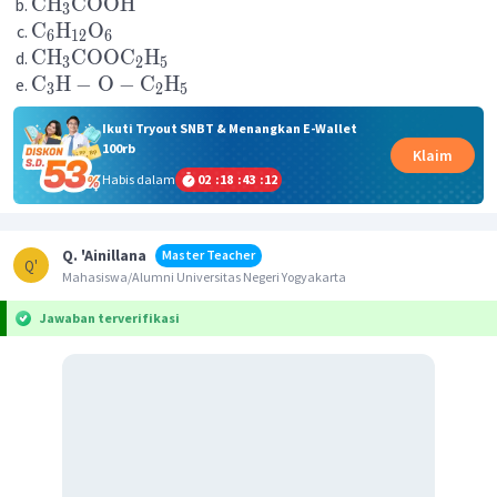
CH
COOH
3
C
H
O
6
12
6
CH
COOC
H
3
2
5
C
H
−
O
−
C
H
3
2
5
Ikuti Tryout SNBT & Menangkan E-Wallet
100rb
Klaim
Habis dalam
02
:
18
:
43
:
12
Q. 'Ainillana
Master Teacher
Q'
Mahasiswa/Alumni Universitas Negeri Yogyakarta
Jawaban terverifikasi