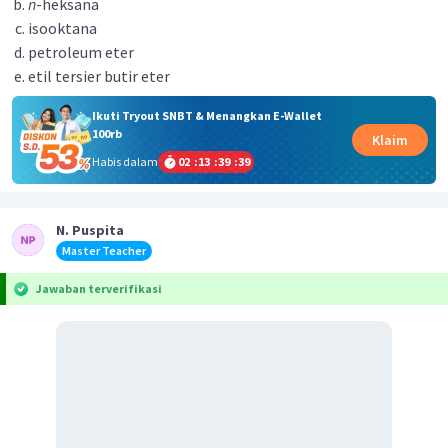
n
-heksana
isooktana
petroleum eter
etil tersier butir eter
Ikuti Tryout SNBT & Menangkan E-Wallet
100rb
Klaim
Habis dalam
02
:
13
:
39
:
39
N. Puspita
Master Teacher
Jawaban terverifikasi