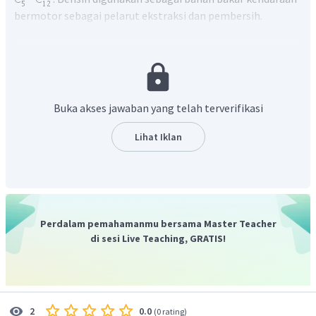
bermotor sebagai pelarut ekstraksi dan pembersih.
dietil eter
memiliki rumus molekul
n
-heksana
memiliki rumus molekul
isooktana
memiliki rumus molekul
petroleum eter
merupakan fraksi petroleum yang terdiri
dari hidrogen alifatik dan didih pada kisaran 35‒60 ° C, dan
Buka akses jawaban yang telah terverifikasi
biasa digunakan sebagai pelarut laboratorium .
etil tersier butir eter
memiliki rumus molekul
Lihat Iklan
Yang memiliki C paling banyak adalah isooktana, semakin
banyak nilai C akan semakin besar titik didihnya, dan akan
semakin baik untuk digunakan sebagai bahan baku bensin.
Bahan aditif pengganti MTBE yang bagus adalah etil tersier
butir eter
Perdalam pemahamanmu bersama Master Teacher
Jadi, jawaban yang benar adalah E.
di sesi Live Teaching, GRATIS!
0.0
2
(
0 rating
)