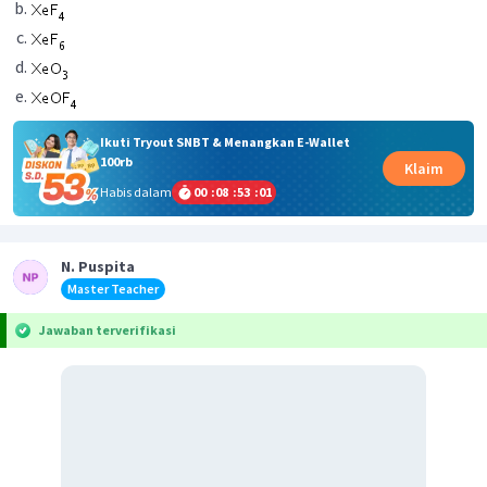
Ikuti Tryout SNBT & Menangkan E-Wallet
100rb
Klaim
Habis dalam
00
:
08
:
53
:
01
N. Puspita
Master Teacher
Jawaban terverifikasi