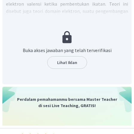
elektron valensi ketika pembentukan ikatan. Teori ini
disebut juga teori domain elektron, suatu pengembangan
dari teori VSEPR (
Valence Shell Electron Pair Repulsion
). Pada
teori ini terdapat dua jenis domain, yaitu domain elektron
bebas untuk pasangan elektron bebas dan domain elektron
ikatan untuk elektron dalam ikatan, dimana satu pasang
elektron bebas dianggap satu domain elektron.
Buka akses jawaban yang telah terverifikasi
Menentukan Bentuk Molekul
Menurut teori VSEPR, bentuk molekul diprediksi oleh
Lihat Iklan
jumlah pasangan elektron (pasangan elektron bebas +
pasangan ikatan) di kulit valensi atom pusat.
Untuk menghitung jumlah pasangan elektron:
Perdalam pemahamanmu bersama Master Teacher
di sesi Live Teaching, GRATIS!
Jadi, ada 6 pasangan elektron.