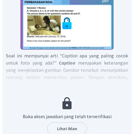
Soal ini mempunyai arti "
Caption
apa yang paling cocok
untuk foto yang ada?"
Caption
merupakan keterangan
yang menjelaskan gambar. Gambar tersebut menunjukkan
seorang dokter memeriksa pasien. Dengan demikian,
caption
yang cocok adalah dokter memeriksa pasien.
Oleh karena itu, jawaban yang benar adalah D. The
doctor examines the patient.
Buka akses jawaban yang telah terverifikasi
Lihat Iklan