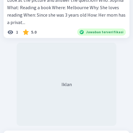
Look at the picture and answer the question! Who: Sophia
What: Reading a book Where: Melbourne Why: She loves
reading When: Since she was 3 years old How: Her mom has
a privat...
1
5.0
Jawaban terverifikasi
Iklan