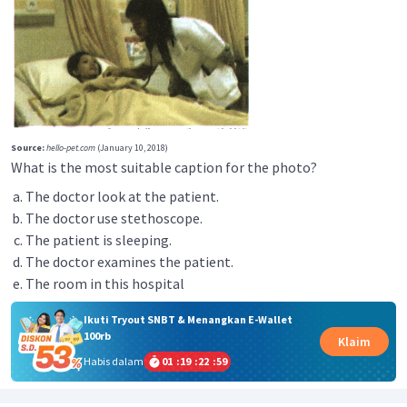
Source:
hello-pet.com
(January 10, 2018)
What is the most suitable caption for the photo?
The doctor look at the patient.
The doctor use stethoscope.
The patient is sleeping.
The doctor examines the patient.
The room in this hospital
Ikuti Tryout SNBT & Menangkan E-Wallet
100rb
Klaim
Habis dalam
01
:
19
:
22
:
59