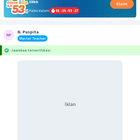
100rb
Klaim
Habis dalam
01
:
16
:
53
:
26
N. Puspita
Master Teacher
Jawaban terverifikasi
Iklan