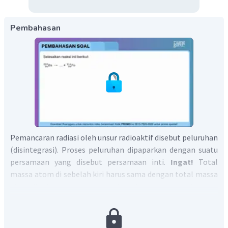
Pembahasan
Pemancaran radiasi oleh unsur radioaktif disebut peluruhan
(disintegrasi). Proses peluruhan dipaparkan dengan suatu
persamaan yang disebut persamaan inti.
Ingat!
Total
massa atom di sebelah kiri harus sama dengan total massa
atom di sebelah kanan, begitu juga dengan nomor atom.
Jadi, reaksi inti tersebut adalah
.