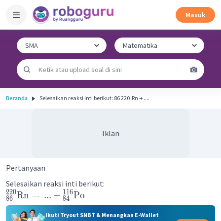
Masuk
Beranda
Selesaikan reaksi inti berikut: 86 220 ​ Rn → ....
Iklan
Pertanyaan
Selesaikan reaksi inti berikut:
220
116
Rn
→
...
+
Po
86
84
Ikuti Tryout SNBT & Menangkan E-Wallet