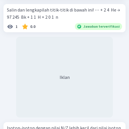
Salin dan lengkapilah titik-titik di bawah ini! ⋯ + 2 4 ​ He →
97 245 ​ Bk + 1 1 ​ H + 2 0 1 ​ n
1
0.0
Jawaban terverifikasi
Iklan
Isotop-isotop dengan nilai N/Z lebih kecil dari nilai isotop