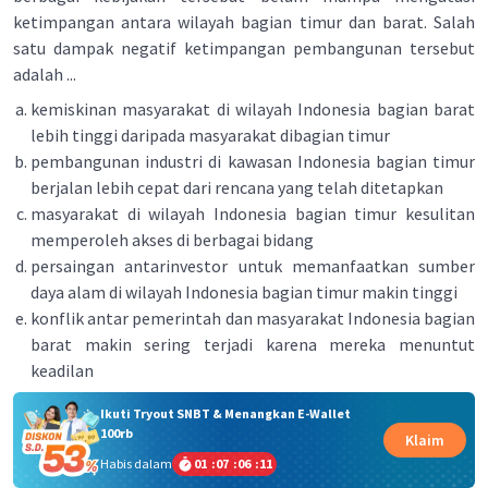
ketimpangan antara wilayah bagian timur dan barat. Salah
satu dampak negatif ketimpangan pembangunan tersebut
adalah ...
kemiskinan masyarakat di wilayah Indonesia bagian barat
lebih tinggi daripada masyarakat dibagian timur
pembangunan industri di kawasan Indonesia bagian timur
berjalan lebih cepat dari rencana yang telah ditetapkan
masyarakat di wilayah Indonesia bagian timur kesulitan
memperoleh akses di berbagai bidang
persaingan antarinvestor untuk memanfaatkan sumber
daya alam di wilayah Indonesia bagian timur makin tinggi
konflik antar pemerintah dan masyarakat Indonesia bagian
barat makin sering terjadi karena mereka menuntut
keadilan
Ikuti Tryout SNBT & Menangkan E-Wallet
100rb
Klaim
Habis dalam
01
:
07
:
06
:
11