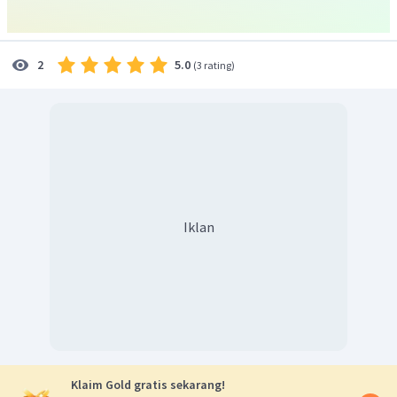
kebijakan yang tidak tepat, pembangunan tidak merata,
dan lain-lain.
Jadi, jawaban yang tepat adalah C.
5.0
2
(
3 rating
)
Iklan
Klaim Gold gratis sekarang!