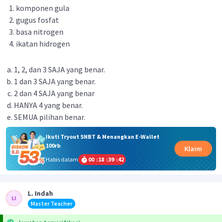
komponen gula
gugus fosfat
basa nitrogen
ikatan hidrogen
1, 2, dan 3 SAJA yang benar.
1 dan 3 SAJA yang benar.
2 dan 4 SAJA yang benar
HANYA 4 yang benar.
SEMUA pilihan benar.
Ikuti Tryout SNBT & Menangkan E-Wallet
100rb
Klaim
Habis dalam
00
:
18
:
39
:
42
L. Indah
Master Teacher