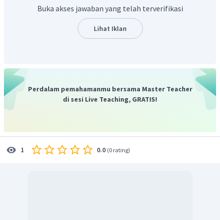
magnet, sedangkan perunggu lemah atau tidak tertarik
Buka akses jawaban yang telah terverifikasi
oleh magnet.
Jadi dapat disimpulkan pada tumpukan jarum tersebut
Lihat Iklan
terdiri atas 4 baja dan 6 perunggu
Dengan demikian, jawaban yang tepat adalah B.
Perdalam pemahamanmu bersama Master Teacher
di sesi Live Teaching, GRATIS!
0.0
1
(
0 rating
)