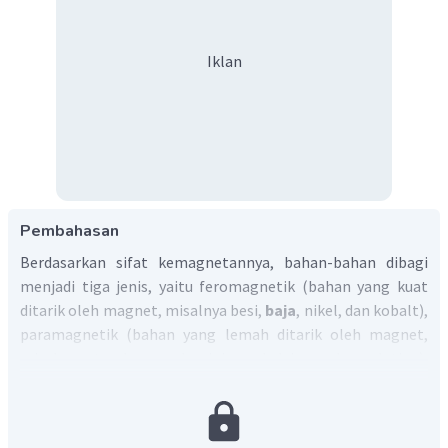
Iklan
Pembahasan
Berdasarkan sifat kemagnetannya, bahan-bahan dibagi
menjadi tiga jenis, yaitu feromagnetik (bahan yang kuat
ditarik oleh magnet, misalnya besi,
baja
, nikel, dan kobalt),
paramagnetik (bahan yang lemah ditarik oleh magnet,
misalnya tembaga, aluminium, kalsium, dan platina),
diamagnetik (bahan yang tidak dapat ditarik oleh magnet,
misalnya kayu dan plastik).
Di antara baja dan perunggu, baja lebih kuat ditarik