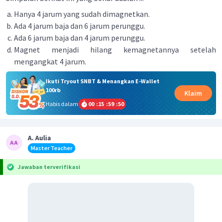
Hanya 4 jarum yang sudah dimagnetkan.
Ada 4 jarum baja dan 6 jarum perunggu.
Ada 6 jarum baja dan 4 jarum perunggu.
Magnet menjadi hilang kemagnetannya setelah
mengangkat 4 jarum.
Ikuti Tryout SNBT & Menangkan E-Wallet
100rb
Klaim
Habis dalam
00
:
15
:
59
:
49
A. Aulia
Master Teacher
Jawaban terverifikasi