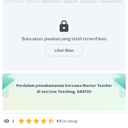
hipotesis bahwa
Hipotesis adalah jawaban sementara
terhadap masalah yang masih bersifat praduga
karena
masih harus dibuktikan kebenarannya.
Dengan demikian, pernyataan pada soal merupakan
prosedur ilmiah tahap membuat hipotesis.
Oleh karena itu, jawaban yang tepat adalah C.
Buka akses jawaban yang telah terverifikasi
Lihat Iklan
Perdalam pemahamanmu bersama Master Teacher
di sesi Live Teaching, GRATIS!
4.5
1
(
31 rating
)