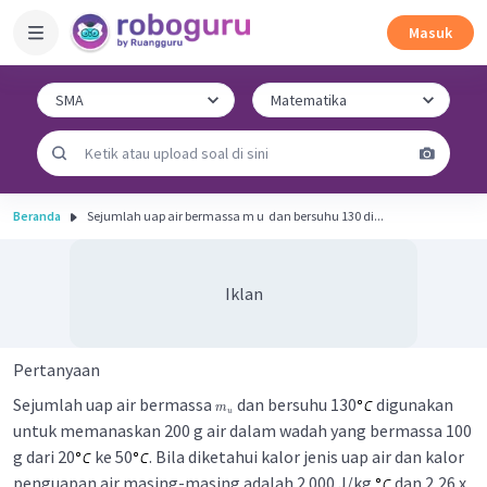
Masuk
Beranda
Sejumlah uap air bermassa m u ​ dan bersuhu 130 di...
Iklan
Pertanyaan
Sejumlah uap air bermassa
dan bersuhu 130
digunakan
m
u
untuk memanaskan 200 g air dalam wadah yang bermassa 100
g dari 20
ke 50
. Bila diketahui kalor jenis uap air dan kalor
penguapan air masing-masing adalah 2.000 J/kg
dan 2,26 x