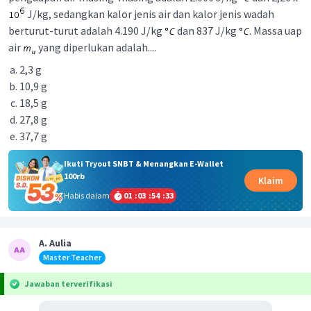
J/kg, sedangkan kalor jenis air dan kalor jenis wadah
berturut-turut adalah 4.190 J/kg
dan 837 J/kg
. Massa uap
air
yang diperlukan adalah....
2,3 g
10,9 g
18,5 g
27,8 g
37,7 g
Ikuti Tryout SNBT & Menangkan E-Wallet
100rb
Klaim
Habis dalam
01
:
03
:
54
:
33
A. Aulia
Master Teacher
Jawaban terverifikasi