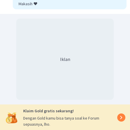
Makasih ❤️
Iklan
Klaim Gold gratis sekarang!
Dengan Gold kamu bisa tanya soal ke Forum
sepuasnya, lho.