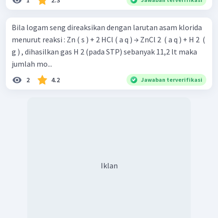
Bila logam seng direaksikan dengan larutan asam klorida
menurut reaksi : Zn ( s ) + 2 HCl ( a q ) → ZnCl 2 ​ ( a q ) + H 2 ​ (
g ) , dihasilkan gas H 2 (pada STP) sebanyak 11,2 lt maka
jumlah mo...
2
4.2
Jawaban terverifikasi
Iklan