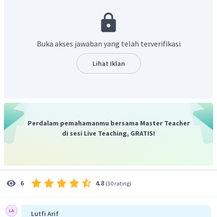
Buka akses jawaban yang telah terverifikasi
Lihat Iklan
mol
yang terbentuk adalah 0,2 mol sehingga dapat
Perdalam pemahamanmu bersama Master Teacher
ditentukan massanya
di sesi Live Teaching, GRATIS!
4.8
6
(
30 rating
)
Oleh karena itu, massa
yang terbentuk adalah 8,8 gram
Jadi, jawaban yang benar adalah C.
Lutfi Arif