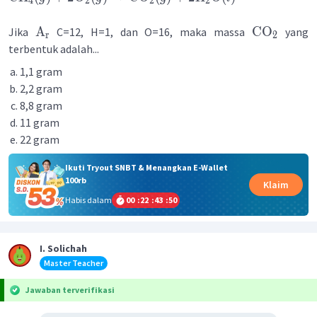
4
2
2
2
A
CO
Jika
C=12, H=1, dan O=16, maka massa
yang
r
2
terbentuk adalah...
1,1 gram
2,2 gram
8,8 gram
11 gram
22 gram
Ikuti Tryout SNBT & Menangkan E-Wallet
100rb
Klaim
Habis dalam
00
:
22
:
43
:
50
I. Solichah
Master Teacher
Jawaban terverifikasi