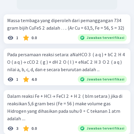
Massa tembaga yang diperoleh dari pemanggangan 734
gram bijih CuFeS 2 ​ adalah …. (Ar Cu = 63,5, Fe = 56, S = 32)
1
0.0
Jawaban terverifikasi
Pada persamaan reaksi setara: aNaHCO 3 ​ ( a q ) + bC 2 ​ H 4 ​
O ( a q ) → cCO 2 ​ ( g ) + dH 2 ​ O ( l ) + eNaC 2 ​ H 3 ​ O 2 ​ ( a q )
nilai a, b, c, d, dan e secara berurutan adalah ...
1
4.0
Jawaban terverifikasi
Dalam reaksi Fe + HCl → FeCl 2 ​ + H 2 ​ ( blm setara ) jika di
reaksikan 5,6 gram besi (Fe = 56 ) make volume gas
Hidrogen yang dihasikan pada suhu 0 ∘ C tekanan 1 atm
adalah ....
3
0.0
Jawaban terverifikasi