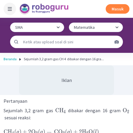
Masuk
Beranda
Sejumlah 3,2 gram gas CH 4 ​ dibakar dengan 16 gra...
Iklan
Pertanyaan
CH
O
Sejumlah 3,2 gram gas
dibakar dengan 16 gram
4
2
sesuai reaksi:
CH
(
)
+
2
O
(
)
→
CO
(
)
+
2
H
O
(
)
g
g
g
l