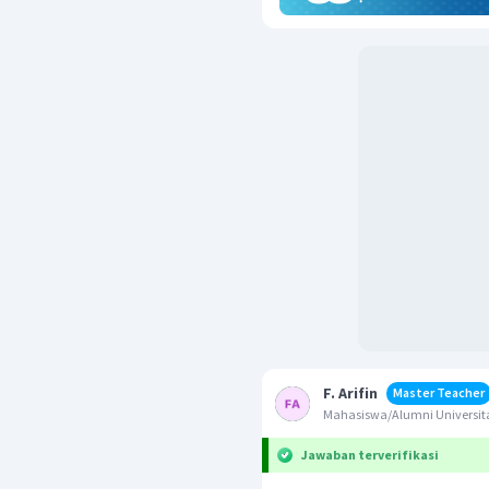
F. Arifin
Master Teacher
Mahasiswa/Alumni Universita
Jawaban terverifikasi