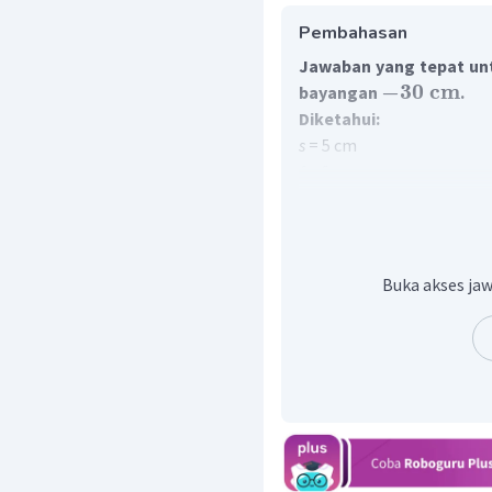
Pembahasan
Jawaban yang tepat unt
−
30
cm
bayangan
.
Diketahui:
s
= 5 cm
f
= 6 cm
Ditanya:
s
' = ...?
Penyelesaian:
Letak bayangan
Buka akses jaw
1
1
1
=
+
′
f
s
s
1
1
1
=
−
′
s
f
s
1
1
1
=
−
′
6
5
s
1
5
−
6
=
′
30
s
′
=
−
30
s
c
m
Jadi, jarak bayangan s