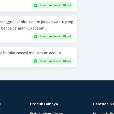
Jawaban terverifikasi
 menggunakanlup dalam jangka waktu yang
 benda dengan lup adalah ...
Jawaban terverifikasi
ta berakomodasi maksimum adalah ....
Jawaban terverifikasi
u
Produk Lainnya
Bantuan & 
Brain Academy Online
Kredensial P