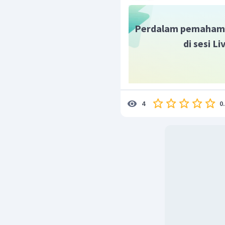
Perdalam pemaham
di sesi L
0
4