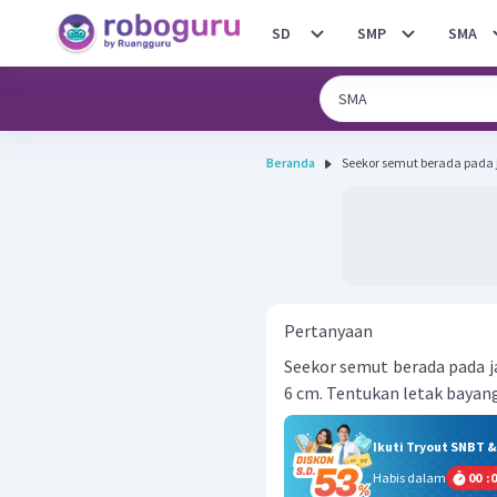
SD
SMP
SMA
Beranda
Seekor semut berada pada j
Pertanyaan
Seekor semut berada pada ja
6 cm. Tentukan letak bayan
Ikuti Tryout SNBT 
Habis dalam
00
:
0