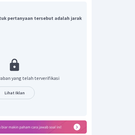
uk pertanyaan tersebut adalah jarak
aban yang telah terverifikasi
Lihat Iklan
−
30
cm
emut adalah
.