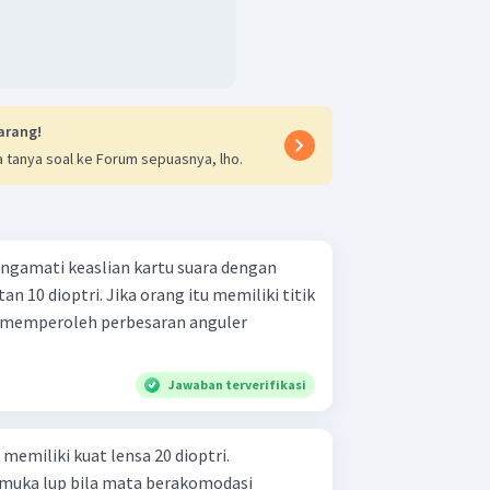
arang!
 tanya soal ke Forum sepuasnya, lho.
ngamati keaslian kartu suara dengan
 10 dioptri. Jika orang itu memiliki titik
n memperoleh perbesaran anguler
Jawaban terverifikasi
memiliki kuat lensa 20 dioptri.
 muka lup bila mata berakomodasi