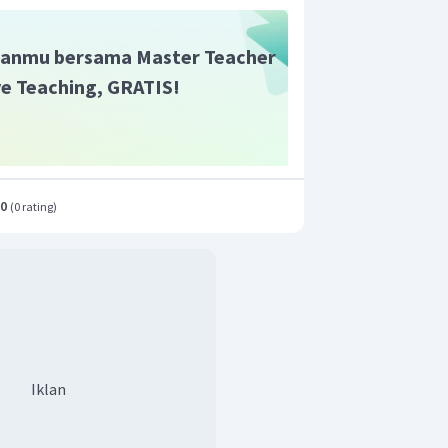
anmu bersama Master Teacher
ive Teaching, GRATIS!
.0
(
0 rating
)
Iklan