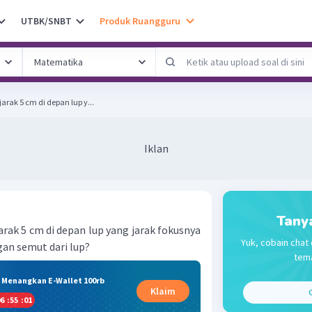
UTBK/SNBT
Produk Ruangguru
arak 5 cm di depan lup y...
Iklan
Tany
rak 5 cm di depan lup yang jarak fokusnya
Yuk, cobain chat 
gan semut dari lup?
tema
& Menangkan E-Wallet 100rb
Klaim
C
6
:
55
:
01