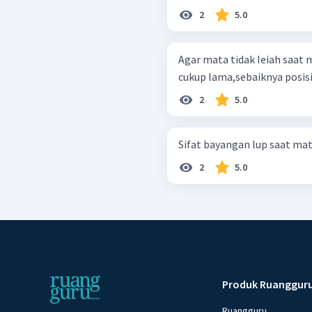
2
5.0
Agar mata tidak Ieiah saat
cukup lama,sebaiknya posisi
2
5.0
Sifat bayangan lup saat ma
2
5.0
Produk Ruanggur
Ruangguru