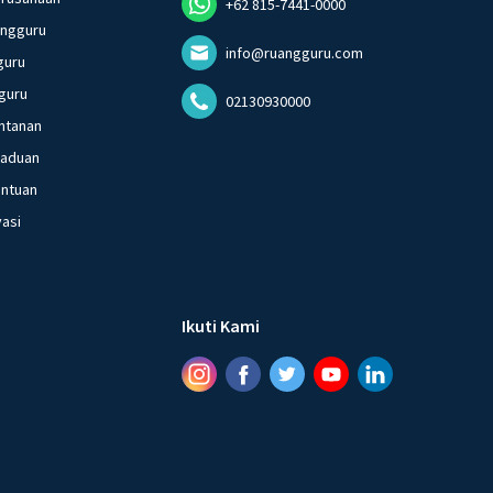
+62 815-7441-0000
angguru
info@ruangguru.com
guru
guru
02130930000
ntanan
gaduan
entuan
vasi
Ikuti Kami