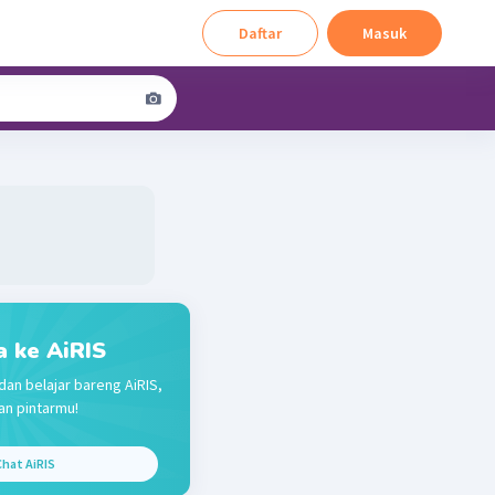
Daftar
Masuk
a ke AiRIS
dan belajar bareng AiRIS,
n pintarmu!
hat AiRIS