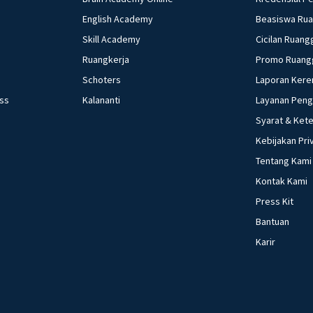
English Academy
Beasiswa Ru
Skill Academy
Cicilan Ruang
Ruangkerja
Promo Ruang
Schoters
Laporan Kere
ess
Kalananti
Layanan Pen
Syarat & Ket
Kebijakan Pri
Tentang Kami
Kontak Kami
Press Kit
Bantuan
Karir