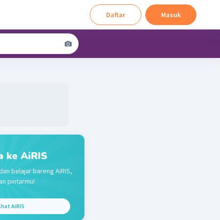
Daftar
Masuk
a ke AiRIS
dan belajar bareng AiRIS,
n pintarmu!
hat AiRIS