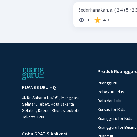
Sederhanakan. a. ( 2 4 ) 5 ⋅ 2 
1
4.9
Produk Ruanggur
Ruangguru
RUANGGURU HQ
Roboguru Plus
Jl. Dr. Saharjo No.161, Manggarai
Dafa dan Lulu
Selatan, Tebet, Kota Jakarta
Kursus for Kids
Selatan, Daerah Khusus Ibukota
Jakarta 12860
Ruangguru for Kids
Ruangguru for Busin
Coba GRATIS Aplikasi
Ruanguji