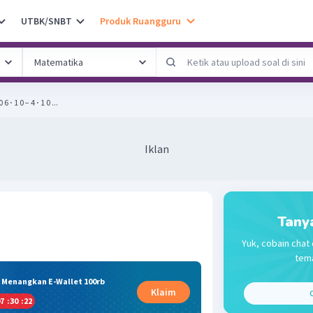
UTBK/SNBT
Produk Ruangguru
 c. 10 ⋅ 1 0 6 ⋅ 1 0 − 4 ⋅ 1 0 ...
Iklan
Tany
Yuk, cobain chat 
tema
& Menangkan E-Wallet 100rb
Klaim
C
7
:
30
:
22