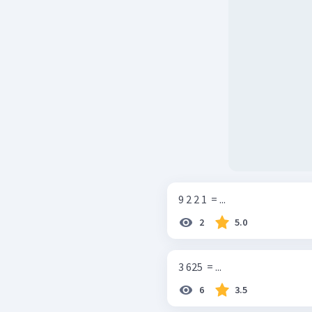
9 2 2 1 ​ = ...
2
5.0
3 625 ​ = ...
6
3.5