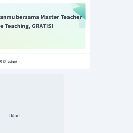
anmu bersama Master Teacher
ive Teaching, GRATIS!
.0
(
3 rating
)
Iklan