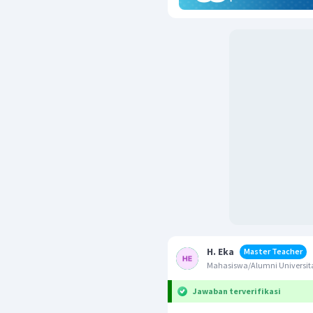
H. Eka
Master Teacher
Mahasiswa/Alumni Universita
Jawaban terverifikasi