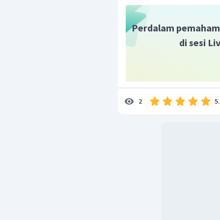
Perdalam pemaham
di sesi L
5
2