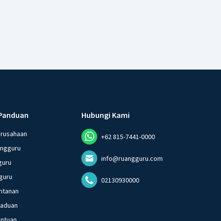
Panduan
Hubungi Kami
erusahaan
+62 815-7441-0000
angguru
info@ruangguru.com
guru
guru
02130930000
ntanan
gaduan
entuan