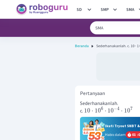
SD
SMP
SMA
Beranda
Sederhanakanlah.
Pertanyaan
Sederhanakanlah.
6
−
4
7
10
⋅
1
0
⋅
1
0
⋅
1
0
c.
Ikuti Tryout SNBT 
Habis dalam
01
:
0