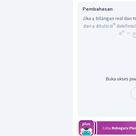
Pembahasan
Jika
bilangan real dan
n
n
dari
ditulis
didefinis
a
n
=
a
a
Ingat sifat bilangan berp
m
⋅
a
Penyelesaian soal di atas
6
−
10
⋅
1
0
⋅
1
0
Buka akses jaw
Dengan demikian, bentuk
6
−
4
7
10
⋅
1
0
⋅
1
0
⋅
1
0