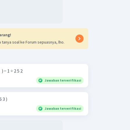
arang!
 tanya soal ke Forum sepuasnya, lho.
 125 1 ​ ) − 1 ÷ 2 5 2
Jawaban terverifikasi
 ÷ 6 3 )
Jawaban terverifikasi