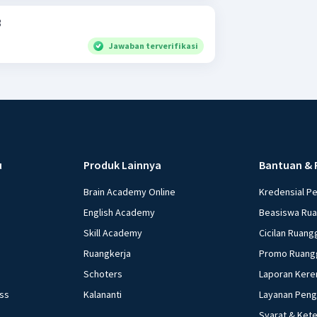
3
Jawaban terverifikasi
u
Produk Lainnya
Bantuan & 
Brain Academy Online
Kredensial P
English Academy
Beasiswa Ru
Skill Academy
Cicilan Ruang
Ruangkerja
Promo Ruang
Schoters
Laporan Kere
ess
Kalananti
Layanan Pen
Syarat & Ket