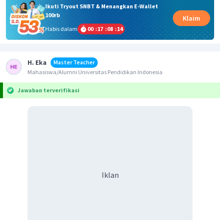
Ikuti Tryout SNBT & Menangkan E-Wallet
100rb
Klaim
Habis dalam
00
:
17
:
08
:
14
H. Eka
Master Teacher
Mahasiswa/Alumni Universitas Pendidikan Indonesia
Jawaban terverifikasi
Iklan