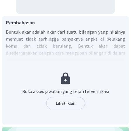
Pembahasan
Bentuk akar adalah akar dari suatu bilangan yang nilainya
memuat tidak terhingga banyaknya angka di belakang
koma dan tidak berulang. Bentuk akar dapat
disederhanakan dengan cara mengubah bilangan di dalam
akar tersebut menjadi dua bilangan dengan bilangan yang
satu dapat diakarkan sedangkan bilangan yang lain tidak
dapat diakarkan.
3
3
432
=
216
⋅
2
3
3
=
216
⋅
2
Buka akses jawaban yang telah terverifikasi
3
=
6
2
3
3
432
=
6
2
Dengan demikian, nilai dari
Lihat Iklan