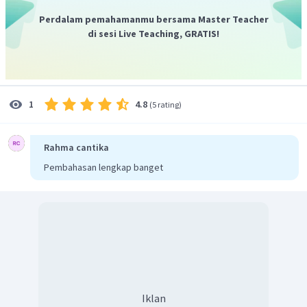
Perdalam pemahamanmu bersama Master Teacher
di sesi Live Teaching, GRATIS!
4.8
1
(
5 rating
)
Rahma cantika
Pembahasan lengkap banget
Iklan