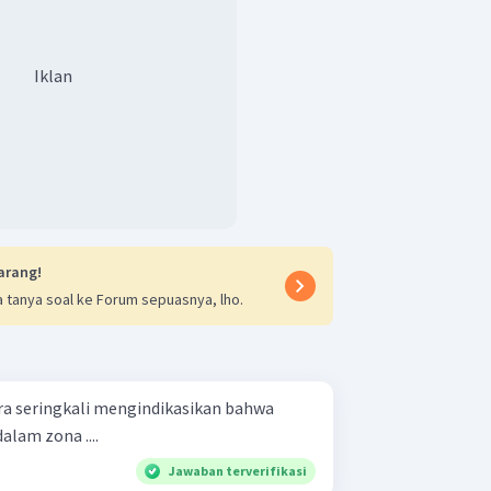
Iklan
arang!
 tanya soal ke Forum sepuasnya, lho.
a seringkali mengindikasikan bahwa
alam zona ....
Jawaban terverifikasi