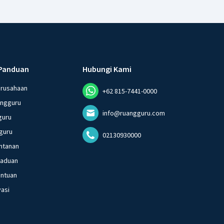
Panduan
Hubungi Kami
erusahaan
+62 815-7441-0000
angguru
info@ruangguru.com
guru
guru
02130930000
ntanan
gaduan
entuan
vasi