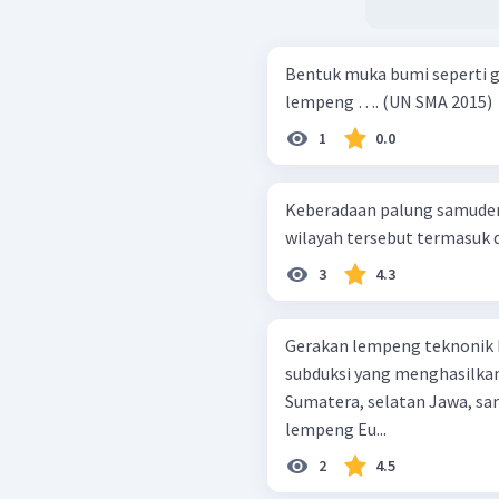
Bentuk muka bumi seperti
lempeng …. (UN SMA 2015)
1
0.0
Keberadaan palung samuder
wilayah tersebut termasuk d
3
4.3
Gerakan lempeng teknonik 
subduksi yang menghasilkan
Sumatera, selatan Jawa, sampai Nus
lempeng Eu...
2
4.5