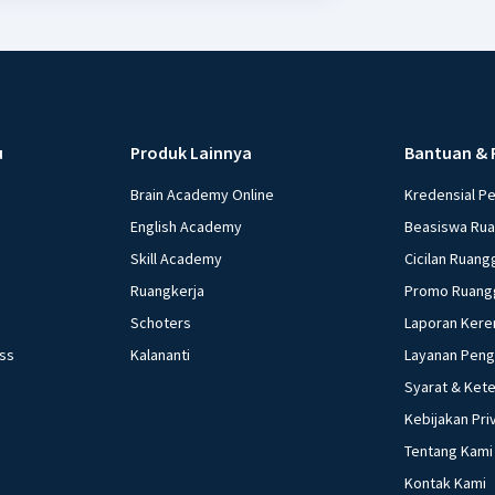
u
Produk Lainnya
Bantuan & 
Brain Academy Online
Kredensial P
English Academy
Beasiswa Ru
Skill Academy
Cicilan Ruang
Ruangkerja
Promo Ruang
Schoters
Laporan Kere
ess
Kalananti
Layanan Pen
Syarat & Ket
Kebijakan Pri
Tentang Kami
Kontak Kami