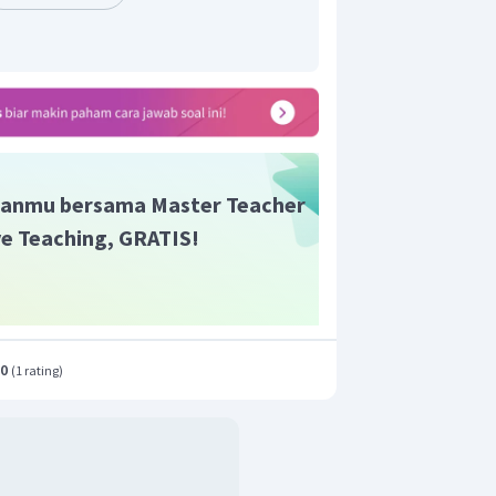
anmu bersama Master Teacher
ive Teaching, GRATIS!
.0
(
1 rating
)