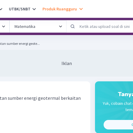
UTBK/SNBT
Produk Ruangguru
tan sumber energi geote...
Iklan
Tany
atan sumber energi geotermal berkaitan
Yuk, cobain chat 
tema
C