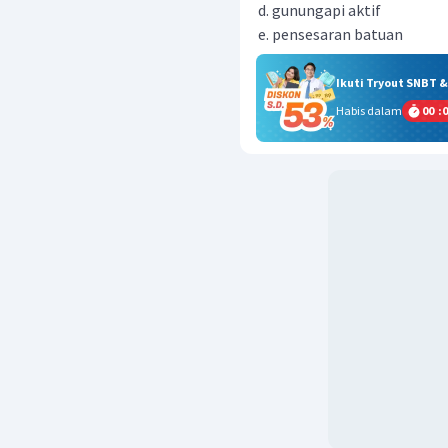
gunungapi aktif
pensesaran batuan
Ikuti Tryout SNBT 
Habis dalam
00
:
0