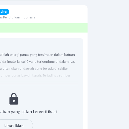
acher
s Pendidikan Indonesia
 adalah energi panas yang tersimpan dalam batuan
ida (material cair) yang terkandung di dalamnya.
ditemukan di daerah yang berada di sekitar
 sumber panas bawah tanah. Terjadinya sumber
ipengaruhi peristiwa interaksi tumbukan antara tiga
bukan ini menimbulakn terbentuknya rangkaian
tumbukan. Jadi, jika kita simpulkan secara umum,
adanya sumber energi panas bumi adalah
aban yang telah terverifikasi
Lihat Iklan