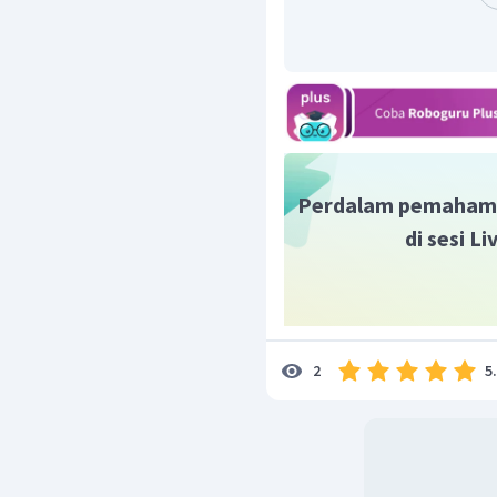
Perdalam pemaham
di sesi L
5
2