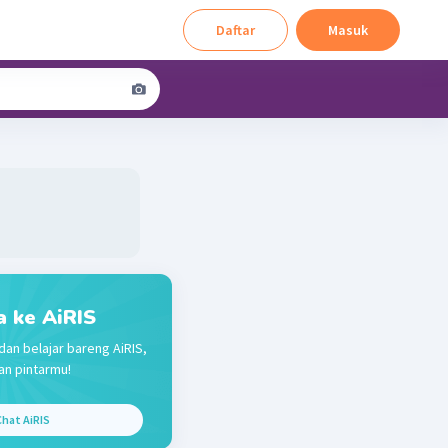
Daftar
Masuk
a ke AiRIS
dan belajar bareng AiRIS,
n pintarmu!
hat AiRIS