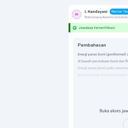
I. Handayani
Master Te
Mahasiswa/Alumni Universita
Jawaban terverifikasi
Pembahasan
Energi panas bumi (
geothermal
)
di bawah permukaan bumi dan flu
Energi panas bumi pada umumnya 
gunung berapi di mana terdapat
energi panas bumi di Indonesia d
lempeng tektonik. Peristiwa tum
gunung api aktif di sekitar area 
proses utama yang menyebabkan 
peristiwa tektonisme.
Buka akses jaw