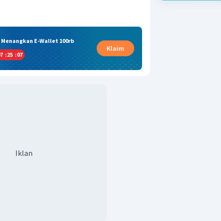
& Menangkan E-Wallet 100rb
Klaim
7
:
25
:
07
Iklan