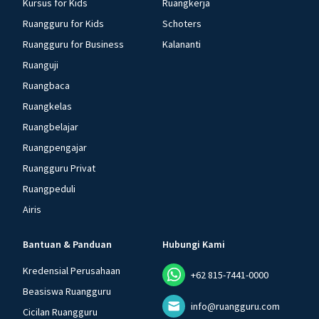
Kursus for Kids
Ruangkerja
Ruangguru for Kids
Schoters
Ruangguru for Business
Kalananti
Ruanguji
Ruangbaca
Ruangkelas
Ruangbelajar
Ruangpengajar
Ruangguru Privat
Ruangpeduli
Airis
Bantuan & Panduan
Hubungi Kami
Kredensial Perusahaan
+62 815-7441-0000
Beasiswa Ruangguru
info@ruangguru.com
Cicilan Ruangguru