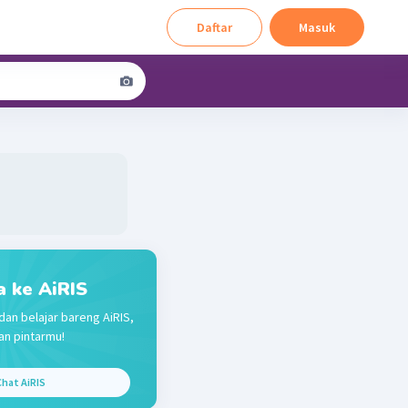
Daftar
Masuk
a ke AiRIS
dan belajar bareng AiRIS,
n pintarmu!
hat AiRIS