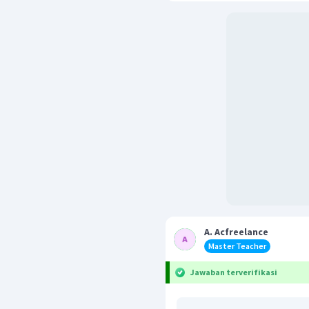
A. Acfreelance
Master Teacher
Jawaban terverifikasi