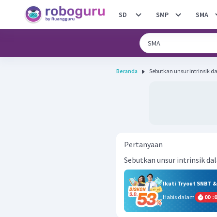
SD
SMP
SMA
Beranda
Sebutkan unsur intrinsik 
Pertanyaan
Sebutkan unsur intrinsik da
Ikuti Tryout SNBT 
Habis dalam
00
:
0