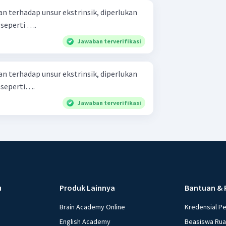
 terhadap unsur ekstrinsik, diperlukan
 seperti ….
Jawaban terverifikasi
 terhadap unsur ekstrinsik, diperlukan
 seperti….
Jawaban terverifikasi
u
Produk Lainnya
Bantuan & 
Brain Academy Online
Kredensial P
English Academy
Beasiswa Ru