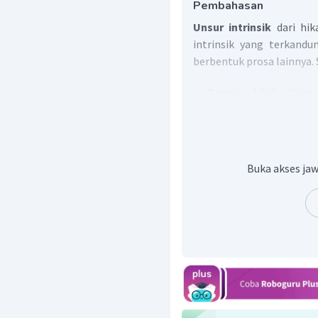
Pembahasan
Unsur intrinsik
dari hik
intrinsik yang terkandu
berbentuk prosa lainnya. 
Tema
adalah dasar 
penyusunan cerita.
Alur
atau plot adala
dalamnya berisi rang
disusun berdasarkan h
Buka akses jaw
tersebut ada yang beru
campuran.
Penokohan
adalah pe
pewatakan tokoh-toko
Latar
atau setting me
terjadinya suatu perist
Amanat
adalah pesan
cerita.