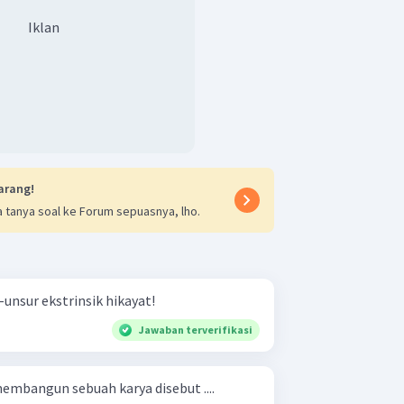
Iklan
arang!
 tanya soal ke Forum sepuasnya, lho.
unsur ekstrinsik hikayat!
Jawaban terverifikasi
membangun sebuah karya disebut ....