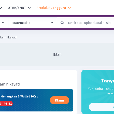
UTBK/SNBT
Produk Ruangguru
dalamhikayat!
Iklan
Tany
lam hikayat!
Yuk, cobain chat 
tema
& Menangkan E-Wallet 100rb
Klaim
3
:
44
:
50
C