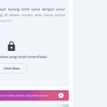
ayat kurang lebih sama dengan unsur
ng di dalam cerpen atau karya sastra
Seperti:
cerita sebagai titik tolak dalam
h struktur penceritaan yang di
kaian kejadian atau peristiwa yang
ukum sebab akibat serta logis. Alur
aban yang telah terverifikasi
pa alur maju, alur mundur, atau alur
Lihat Iklan
lukisan atau pendeskripsian atau
h dalam cerita.
rupakan tempat, waktu, dan keadaan
iwa.
-pesan yang ingin disampaikan dalam