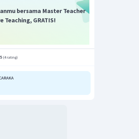
intrinsik dalam hikayat adalah tema,
anmu bersama Master Teacher
 dan amanat.
ive Teaching, GRATIS!
.5
(
4 rating
)
CARAKA