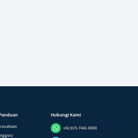
Panduan
Hubungi Kami
erusahaan
+62 815-7441-0000
angguru