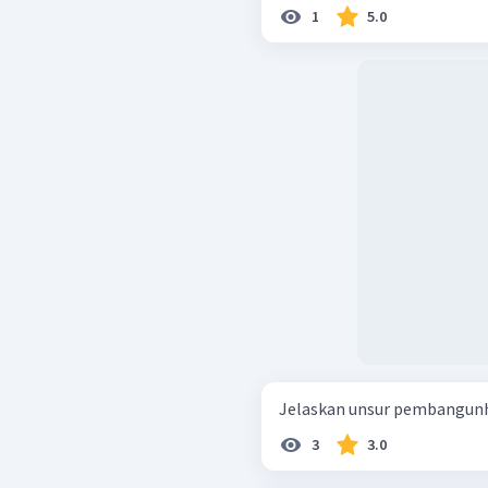
1
5.0
Jelaskan unsur pembangunh
3
3.0