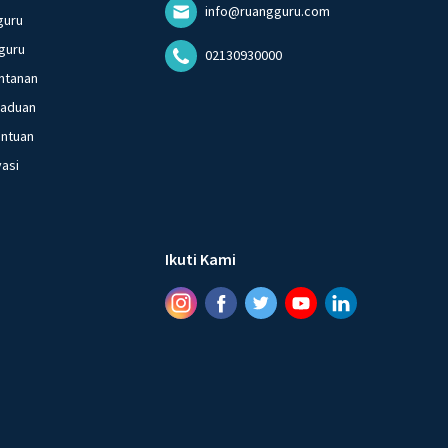
info@ruangguru.com
guru
guru
02130930000
ntanan
gaduan
entuan
vasi
Ikuti Kami