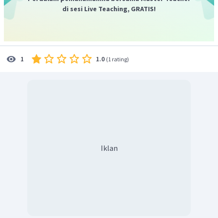
keperluan rumah tangga.
di sesi Live Teaching, GRATIS!
1.0
1
(
1 rating
)
Iklan