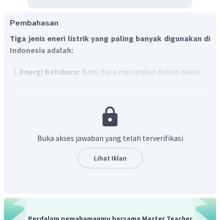
Pembahasan
Tiga jenis eneri listrik yang paling banyak digunakan di
Indonesia adalah:
Energi Batubara:
Batu bara merupakan bahan bakar
yang bisa digunakan sebagai bahan bakar untuk
pembangkit listrik tenaga uap yang juga bisa
digunakan dalam teknik peleburan logam dan
industri.
Minyak bumi:
Bahan bakar minyak bumi
Buka akses jawaban yang telah terverifikasi
dipergunakan untuk memproduksi berbagai material
yang dibutuhkan oleh manusia.
Lihat Iklan
Gas Alam:
Gas alam biasanya ditemukan di bawah
tanah bersama dengan minyak bumi dan batu bara
tetapi kadang-kadang terjadi dengan itu dan dipompa
melalui pipa. Setelah dipompa keluar, kemudian
diangkut ke tempat penyimpanan atau untuk
Perdalam pemahamanmu bersama Master Teacher