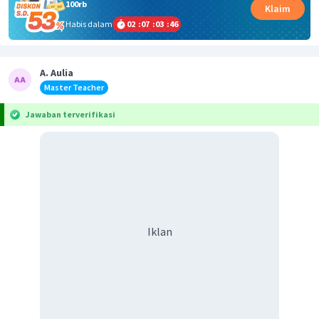
100rb
Klaim
Habis dalam
02
:
07
:
03
:
45
A. Aulia
Master Teacher
Jawaban terverifikasi
Iklan