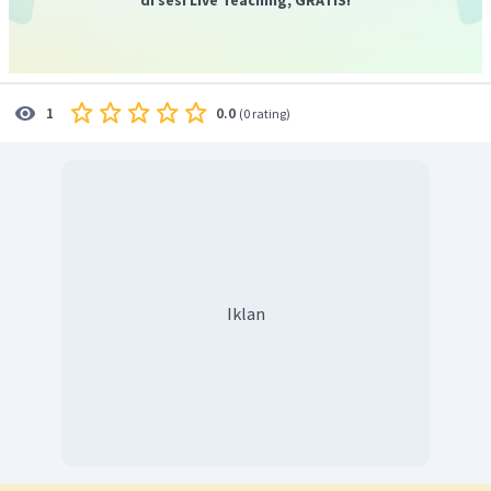
0.0
1
(
0 rating
)
Iklan