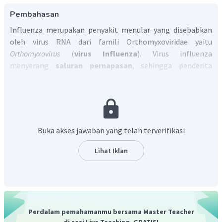
Pembahasan
Influenza merupakan penyakit menular yang disebabkan
oleh virus RNA dari famili Orthomyxoviridae yaitu
Orthomyxovirus
(
virus Influenza
). Virus influenza
menyerang
saluran pernapasan
, sehingga penderita
influenza mengalami kesulitan bernapas. Virus influenza
merupakan virus RNA yang mudah mengalami mutasi
sehingga sampai saat ini belum ditemukan vaksin
pencegah virus influenza. Virus ini memasuki saluran
pernapasan dalam bentuk butiran air (
droplet
) dari udara.
Buka akses jawaban yang telah terverifikasi
Dengan demikian, nama virus penyebab penyakit
influenza adalah
Orthomyxovirus
(virus Influenza).
Lihat Iklan
Perdalam pemahamanmu bersama Master Teacher
di sesi Live Teaching, GRATIS!