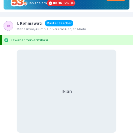
Habis dalam
00
:
07
:
26
:
00
I. Rohmawati
Master Teacher
Mahasiswa/Alumni Universitas Gadjah Mada
Jawaban terverifikasi
Iklan