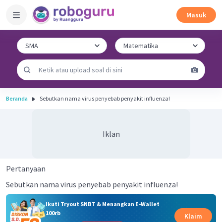
Masuk
Beranda
Sebutkan nama virus penyebab penyakit influenza!
Iklan
Pertanyaan
Sebutkan nama virus penyebab penyakit influenza!
Ikuti Tryout SNBT & Menangkan E-Wallet
100rb
Klaim