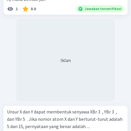
1
0.0
Jawaban terverifikasi
Iklan
Unsur X dan Y dapat membentuk senyawa XBr 3 ​ , YBr 3 ​ ,
dan YBr 5 ​ . Jika nomor atom X dan Y berturut-turut adalah
5 dan 15, pernyataan yang benar adalah ....