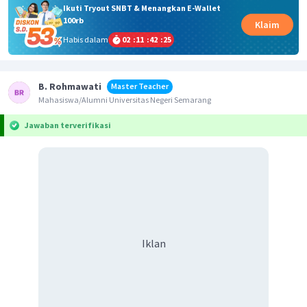
Ikuti Tryout SNBT & Menangkan E-Wallet
100rb
Klaim
Habis dalam
02
:
11
:
42
:
25
B. Rohmawati
Master Teacher
Mahasiswa/Alumni Universitas Negeri Semarang
Jawaban terverifikasi
Iklan