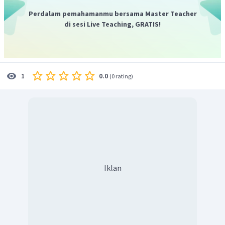
dengan:
Perdalam pemahamanmu bersama Master Teacher
A = atom pusat
di sesi Live Teaching, GRATIS!
X = pasangan elektron ikatan
m = jumlah PEI pada atom pusat
E = pasangan elektron bebas
n = jumlah PEB pada atom pusat
0.0
1
(
0 rating
)
P
:
2
8
5
Fosfor (P) mempunyai konfigurasi elektron
,
15
F
:
2
7
dan fluor (F) mempunyai konfigurasi elektron
.
9
PF
Molekul
memiliki struktur Lewis sebagai berikut:
5
Iklan
PF
AX
Rumus VSEPR dari
adalah
, yaitu terdapat 5 PEI
5
5
PF
dan tidak ada PEB pada atom pusat. Senyawa
memiliki
5
bentuk molekul trigonal bipiramida.