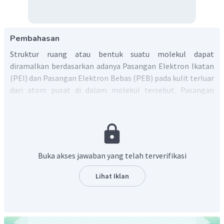
Pembahasan
Struktur ruang atau bentuk suatu molekul dapat
diramalkan berdasarkan adanya Pasangan Elektron lkatan
(PEl) dan Pasangan Elektron Bebas (PEB) pada kulit terluar
dari atom pusat di dalam molekul tersebut. Pasangan
elektron yang terdapat pada kulit terluar dari suatu atom
pusat memiliki muatan sejenis sehingga terjadi suatu gaya
tolak-menolak. Pasangan-pasangan elektron ini akan
memperkecil gaya tolak-menolak tersebut dengan
membentuk suatu susunan tertentu. Teori ini dikenal
Buka akses jawaban yang telah terverifikasi
sebagai Teori Tolakan Pasangan Elektron Kulit Valensi atau
Teori VSEPR (Valence Shell Electron Pair Repulsion).
Lihat Iklan
Dalam meramalkan geometri molekul berdasarkan teori
VSEPR, kita perlu menentukan banyaknya PEI dan PEB pada
atom pusat dengan rumus: