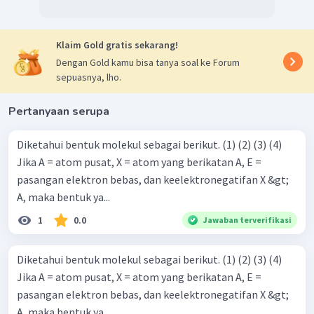
Kepolaran suatu molekul dapat diprediksi melalui bentuk
molekulnya. Senyawa dengan bentuk molekul simetris
merupakan senyawa nonpolar, karena elektron tertarik
Klaim Gold gratis sekarang!
sama kuat ke segala arah. Sementara senyawa dengan
Dengan Gold kamu bisa tanya soal ke Forum
bentuk molekul asimetris merupakan senyawa polar,
sepuasnya, lho.
elektron tertarik ke salah satu atom menyebabkan adanya
perbedaan keelektronegatifan.
Pertanyaan serupa
PF
PF
mempunyai bentuk molekul simetris, maka
5
5
merupakan senyawa nonpolar.
Diketahui bentuk molekul sebagai berikut. (1) (2) (3) (4)
Jika A = atom pusat, X = atom yang berikatan A, E =
PF
Jadi,
mempunyai bentuk molekul trigonal
pasangan elektron bebas, dan keelektronegatifan X &gt;
5
bipiramida dan bersifat nonpolar.
A, maka bentuk ya...
1
0.0
Jawaban terverifikasi
Diketahui bentuk molekul sebagai berikut. (1) (2) (3) (4)
Jika A = atom pusat, X = atom yang berikatan A, E =
pasangan elektron bebas, dan keelektronegatifan X &gt;
A, maka bentuk ya...