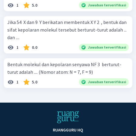
1
5.0
Jawaban terverifikasi
Jika 54 ​ X dan 9 ​ Y berikatan membentuk X Y 2 ​ , bentuk dan
sifat kepolaran molekul tersebut berturut-turut adalah ...
dan ....
1
0.0
Jawaban terverifikasi
Bentuk molekul dan kepolaran senyawa NF 3 ​ berturut-
turut adalah .... (Nomor atom: N = 7, F = 9)
1
5.0
Jawaban terverifikasi
RUANGGURU HQ