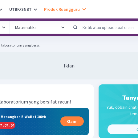
UTBK/SNBT
Produk Ruangguru
 laboratorium yang bersi...
Iklan
Tany
laboratorium yang bersifat racun!
Yuk, cobain chat 
tema
& Menangkan E-Wallet 100rb
Klaim
7
:
07
:
04
C