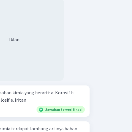
Iklan
ia yang berarti: a. Korosif b.
Beracun c. Radioaktif d. Eksplosif e. Iritan
Jawaban terverifikasi
erdapat lambang artinya bahan