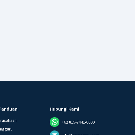
Panduan
Hubungi Kami
erusahaan
+62 815-7441-0000
angguru