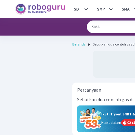
SD
SMP
SMA
Beranda
Sebutkan dua contoh gas di
Pertanyaan
Sebutkan dua contoh gas di 
Ikuti Tryout SNBT 
Habis dalam
02
:
1