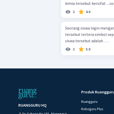
kimia tersebut bersifat ... co
2
4.0
Seorang siswa ingin mengam
tersebut tertera simbol seperti berikut. Hal yan
siswa tersebut adalah . . . .
2
5.0
Produk Ruanggur
Ruangguru
RUANGGURU HQ
Roboguru Plus
Jl. Dr. Saharjo No.161, Manggarai