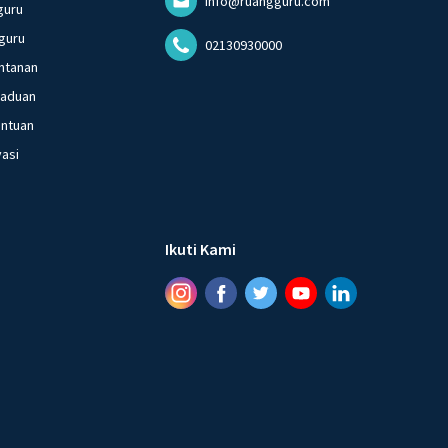
info@ruangguru.com
guru
guru
02130930000
ntanan
gaduan
entuan
vasi
Ikuti Kami