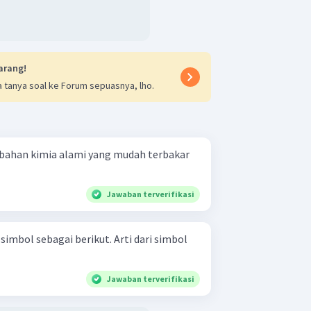
arang!
 tanya soal ke Forum sepuasnya, lho.
bahan kimia alami yang mudah terbakar
Jawaban terverifikasi
bagai berikut. Arti dari simbol
Jawaban terverifikasi