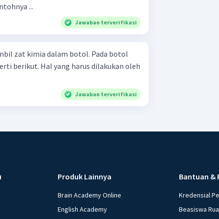
ntohnya ...
Jawaban terverifikasi
bil zat kimia dalam botol. Pada botol
g harus dilakukan oleh
Jawaban terverifikasi
u
Produk Lainnya
Bantuan & 
Brain Academy Online
Kredensial P
English Academy
Beasiswa Ru