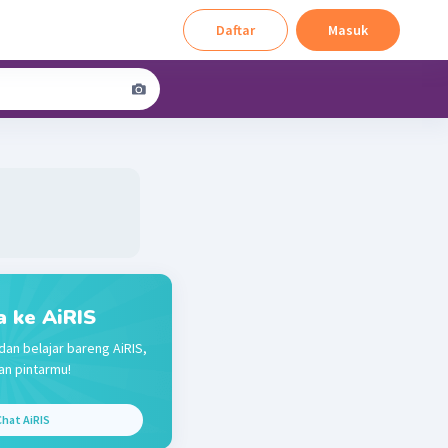
Daftar
Masuk
a ke AiRIS
dan belajar bareng AiRIS,
n pintarmu!
hat AiRIS