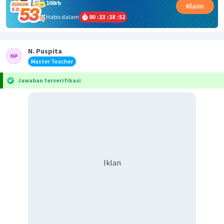
100rb
Klaim
Habis dalam
00
:
13
:
18
:
52
N. Puspita
Master Teacher
Jawaban terverifikasi
Iklan