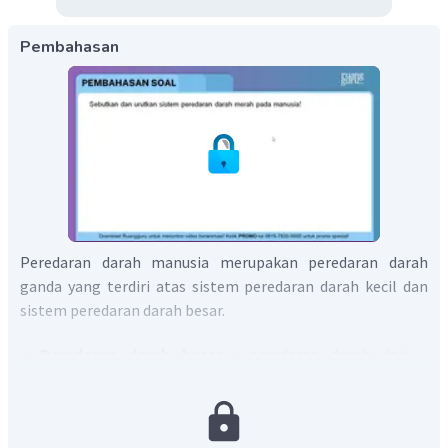
Pembahasan
Peredaran darah manusia merupakan peredaran darah
ganda yang terdiri atas sistem peredaran darah kecil dan
sistem peredaran darah besar.
Peredaran darah besar
: peredaran darah dari
jantung ke seluruh tubuh dan kembali ke jantung.
Darah mengalir dari ventrikel kiri → aorta → seluruh
tubuh → vena kava → atrium kanan.