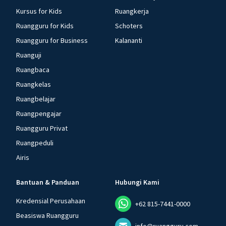
Kursus for Kids
Ruangkerja
Ruangguru for Kids
Schoters
Ruangguru for Business
Kalananti
Ruanguji
Ruangbaca
Ruangkelas
Ruangbelajar
Ruangpengajar
Ruangguru Privat
Ruangpeduli
Airis
Bantuan & Panduan
Hubungi Kami
Kredensial Perusahaan
+62 815-7441-0000
Beasiswa Ruangguru
info@ruangguru.com