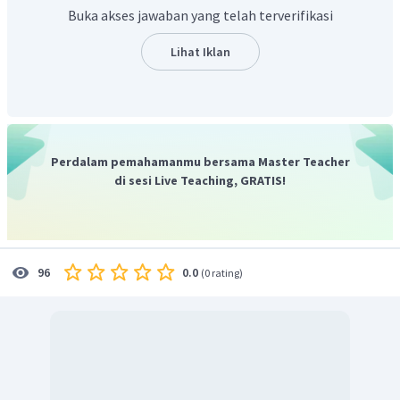
Peredaran darah kecil
: peredaran darah dari jantung
Buka akses jawaban yang telah terverifikasi
ke paru-paru dan kembali ke jantung. darah mengalir
dari ventrikel kanan → arteri pulmonalis → paru -
Lihat Iklan
paru → vena pulmonalis → atrium kiri.
Urutan peredaran darah pada manusia secara
keseluruhan
yaitu darah mengalir dari ventrikel kanan →
arteri pulmonalis → paru - paru → vena pulmonalis → atrium
Perdalam pemahamanmu bersama Master Teacher
kiri → ventrikel kiri → aorta → seluruh tubuh → vena kava →
di sesi Live Teaching, GRATIS!
atrium kanan dan kembali ke ventrikel kanan untuk
diedarkan kembali.
0.0
96
(
0 rating
)