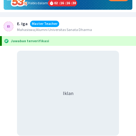
Habis dalam
02
:
16
:
16
:
38
E. Iga
Master Teacher
Mahasiswa/Alumni Universitas Sanata Dharma
Jawaban terverifikasi
Iklan