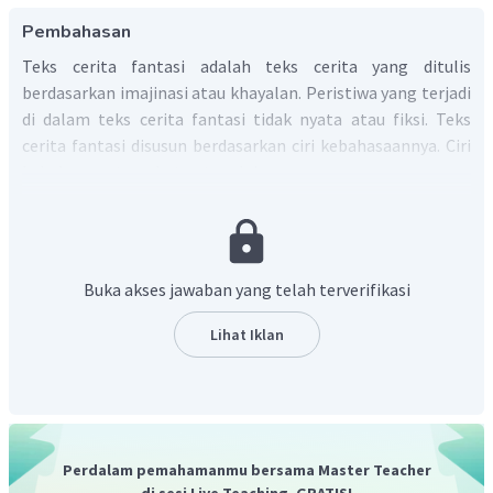
Pembahasan
Teks cerita fantasi adalah teks cerita yang ditulis
berdasarkan imajinasi atau khayalan. Peristiwa yang terjadi
di dalam teks cerita fantasi tidak nyata atau fiksi. Teks
cerita fantasi disusun berdasarkan ciri kebahasaannya. Ciri
kebahasaan tersebut antara lain:
Menggunakan kata ganti sebagai sudut pandang
penceritaan:
contoh:
aku
,
mereka
,
Rapunzel
,
Aladin
,
dan lain-lain.
Buka akses jawaban yang telah terverifikasi
Menggunakan kata cerapan pancaindera untuk
menggambarkan latar
:
contoh:
Daun pohon
Lihat Iklan
belimbing ajaib itu terlihat melambai-lambai.
(latar
tempat)
Menggunakan diksi yang bermakna kiasan:
contoh:
dia anak yang keras kepala.
Menggunakan konjungsi yang menyatakan urutan
Perdalam pemahamanmu bersama Master Teacher
waktu
:
contoh:
kemudian
,
lalu
,
ketika
,
setelah
,
di sesi Live Teaching, GRATIS!