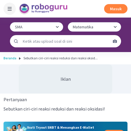
Masuk
Beranda
Sebutkan ciri-ciri reaksi reduksi dan reaksi oksid...
Iklan
Pertanyaan
Sebutkan ciri-ciri reaksi reduksi dan reaksi oksidasi!
Ikuti Tryout SNBT & Menangkan E-Wallet