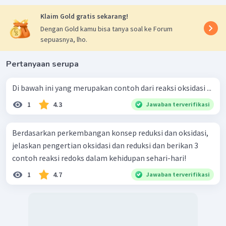
Klaim Gold gratis sekarang!
Dengan Gold kamu bisa tanya soal ke Forum
sepuasnya, lho.
Pertanyaan serupa
Di bawah ini yang merupakan contoh dari reaksi oksidasi ...
1
4.3
Jawaban terverifikasi
Berdasarkan perkembangan konsep reduksi dan oksidasi,
jelaskan pengertian oksidasi dan reduksi dan berikan 3
contoh reaksi redoks dalam kehidupan sehari-hari!
1
4.7
Jawaban terverifikasi