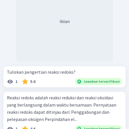
Iklan
Tuliskan pengertian reaksi redoks?
1
5.0
Jawaban terverifikasi
Reaksi redoks adalah reaksi reduksi dan reaksi oksidasi
yang berlangsung dalam waktu bersamaan. Pernyataan
reaksi redoks dapat ditinjau dari: Penggabungan dan
pelepasan oksigen Perpindahan el...
1
4.6
Jawaban terverifikasi