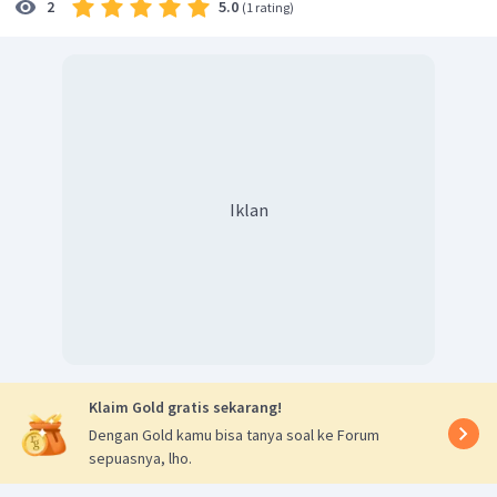
5.0
2
(
1 rating
)
Iklan
Klaim Gold gratis sekarang!
Dengan Gold kamu bisa tanya soal ke Forum
sepuasnya, lho.