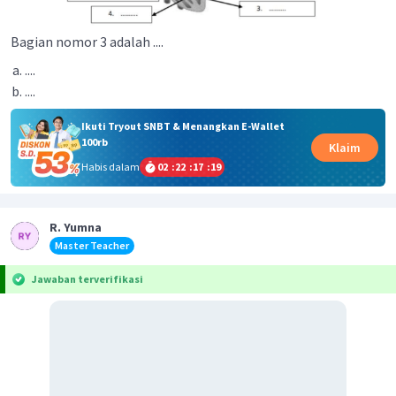
Bagian nomor 3 adalah ....
....
....
Ikuti Tryout SNBT & Menangkan E-Wallet
100rb
Klaim
Habis dalam
02
:
22
:
17
:
19
R. Yumna
Master Teacher
Jawaban terverifikasi